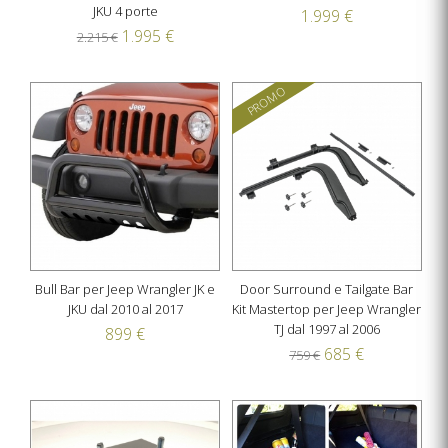
JKU 4 porte
1.999 €
1.995 €
2.215 €
PROMO
Bull Bar per Jeep Wrangler JK e
Door Surround e Tailgate Bar
JKU dal 2010 al 2017
Kit Mastertop per Jeep Wrangler
TJ dal 1997 al 2006
899 €
685 €
759 €