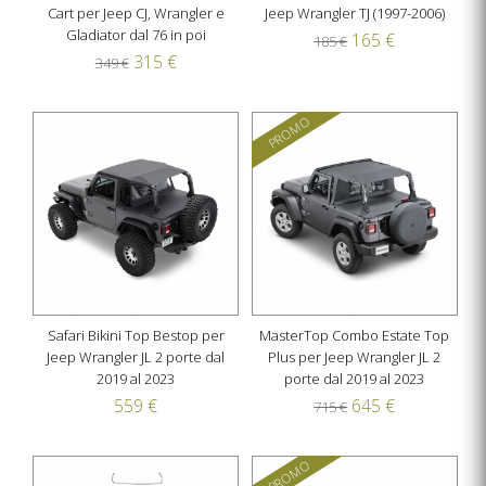
Cart per Jeep CJ, Wrangler e
Jeep Wrangler TJ (1997-2006)
Gladiator dal 76 in poi
165 €
185 €
315 €
349 €
PROMO
Safari Bikini Top Bestop per
MasterTop Combo Estate Top
Jeep Wrangler JL 2 porte dal
Plus per Jeep Wrangler JL 2
2019 al 2023
porte dal 2019 al 2023
559 €
645 €
715 €
PROMO