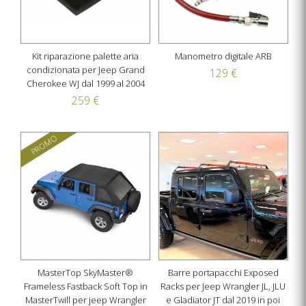
Kit riparazione palette aria
Manometro digitale ARB
condizionata per Jeep Grand
129 €
Cherokee WJ dal 1999 al 2004
259 €
PROMO
MasterTop SkyMaster®
Barre portapacchi Exposed
Frameless Fastback Soft Top in
Racks per Jeep Wrangler JL, JLU
MasterTwill per jeep Wrangler
e Gladiator JT dal 2019 in poi