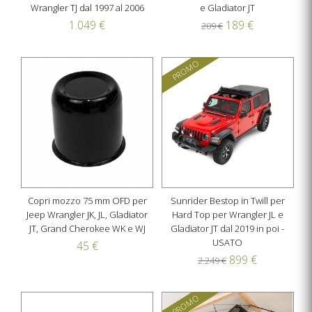
Wrangler TJ dal 1997 al 2006
e Gladiator JT
1.049 €
189 €
209 €
PROMO
Copri mozzo 75 mm OFD per
Sunrider Bestop in Twill per
Jeep Wrangler JK, JL, Gladiator
Hard Top per Wrangler JL e
JT, Grand Cherokee WK e WJ
Gladiator JT dal 2019 in poi -
USATO
45 €
899 €
2.249 €
PROMO