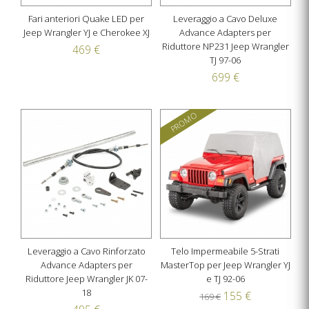
Fari anteriori Quake LED per
Leveraggio a Cavo Deluxe
Jeep Wrangler YJ e Cherokee XJ
Advance Adapters per
Riduttore NP231 Jeep Wrangler
469 €
TJ 97-06
699 €
PROMO
Leveraggio a Cavo Rinforzato
Telo Impermeabile 5-Strati
Advance Adapters per
MasterTop per Jeep Wrangler YJ
Riduttore Jeep Wrangler JK 07-
e TJ 92-06
18
155 €
169 €