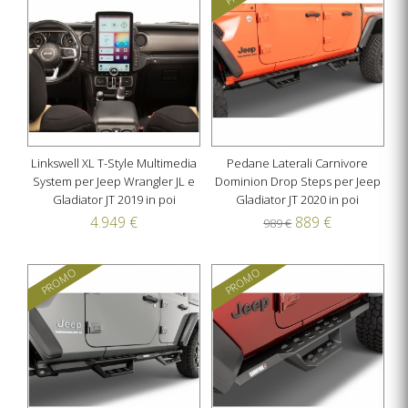
Linkswell XL T-Style Multimedia
Pedane Laterali Carnivore
System per Jeep Wrangler JL e
Dominion Drop Steps per Jeep
Gladiator JT 2019 in poi
Gladiator JT 2020 in poi
4.949 €
889 €
989 €
PROMO
PROMO