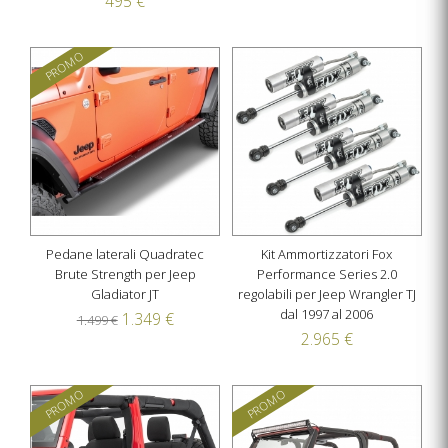
495 €
PROMO
Pedane laterali Quadratec
Kit Ammortizzatori Fox
Brute Strength per Jeep
Performance Series 2.0
Gladiator JT
regolabili per Jeep Wrangler TJ
dal 1997 al 2006
1.349 €
1.499 €
2.965 €
PROMO
PROMO