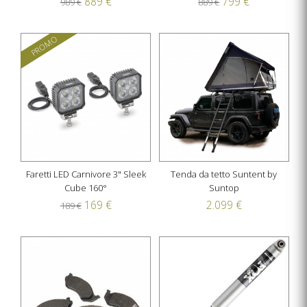
889 €
799 €
989 €
889 €
PROMO
Faretti LED Carnivore 3" Sleek
Tenda da tetto Suntent by
Cube 160°
Suntop
169 €
2.099 €
189 €