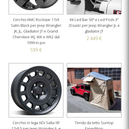
Cerchio KMC Rockstar 17x9
Kit Led Bar 50" e Led Pods 3"
Satin Black per Jeep Wrangler
Zroadz per Jeep Wrangler JL e
JK, JL, Gladiator JT e Grand
gladiator JT
Cherokee WJ, WK e WK2 dal
2.449 €
1999 in poi
599 €
Cerchio in lega AEV Salta XR
Tenda da tetto Suntop
17x8.5 per Jeep Wrangler JL e
Expedition