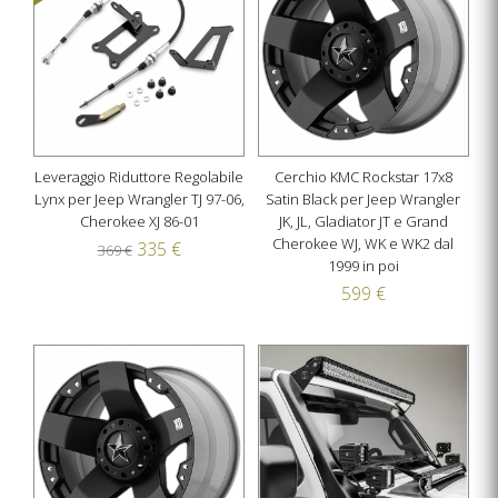
Leveraggio Riduttore Regolabile
Cerchio KMC Rockstar 17x8
Lynx per Jeep Wrangler TJ 97-06,
Satin Black per Jeep Wrangler
Cherokee XJ 86-01
JK, JL, Gladiator JT e Grand
Cherokee WJ, WK e WK2 dal
335 €
369 €
1999 in poi
599 €