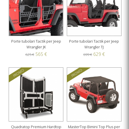
Porte tubolari Tactik per Jeep
Porte tubolari Tactik per Jeep
Wrangler JK
Wrangler TJ
565 €
629 €
625 €
699 €
PROMO
PROMO
Quadratop Premium Hardtop
MasterTop Bimini Top Plus per