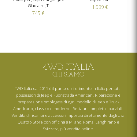
Gladiatro JT
1.999 €
745 €
4WD ITALIA
CHI SIAMO
4WD Italia dal 2011 è il punto di riferimento in Italia per tutti i
possessori di Jeep e Fuoristrada Americani. Riparazione e
preparazione omologata di ogni modello di Jeep e Truck
Americano, classico o moderno. Restauri completi e parziali .
Vendita di ricambi e accessori importati direttamente dagli Usa.
Quattro Store con officina a Milano, Roma, Langhirano e
Svizzera, più vendita online.