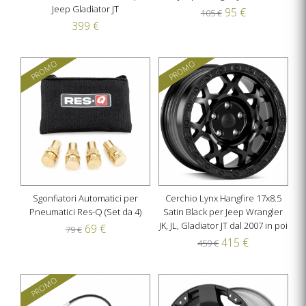
Jeep Gladiator JT
95 €
105 €
399 €
PROMO
PROMO
Sgonfiatori Automatici per
Cerchio Lynx Hangfire 17x8.5
Pneumatici Res-Q (Set da 4)
Satin Black per Jeep Wrangler
JK, JL, Gladiator JT dal 2007 in poi
69 €
79 €
415 €
459 €
PROMO