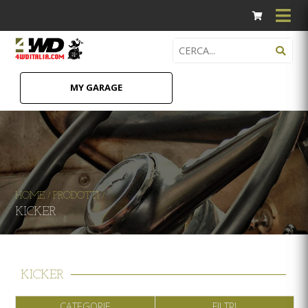
MY GARAGE
HOME
PRODOTTI
/
/
KICKER
KICKER
CATEGORIE
FILTRI