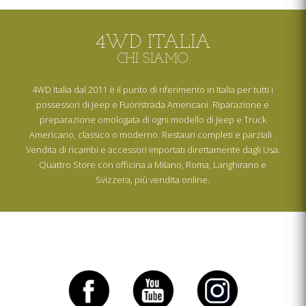
4WD ITALIA
CHI SIAMO
4WD Italia dal 2011 è il punto di riferimento in Italia per tutti i
possessori di Jeep e Fuoristrada Americani. Riparazione e
preparazione omologata di ogni modello di Jeep e Truck
Americano, classico o moderno. Restauri completi e parziali .
Vendita di ricambi e accessori importati direttamente dagli Usa.
Quattro Store con officina a Milano, Roma, Langhirano e
Svizzera, più vendita online.