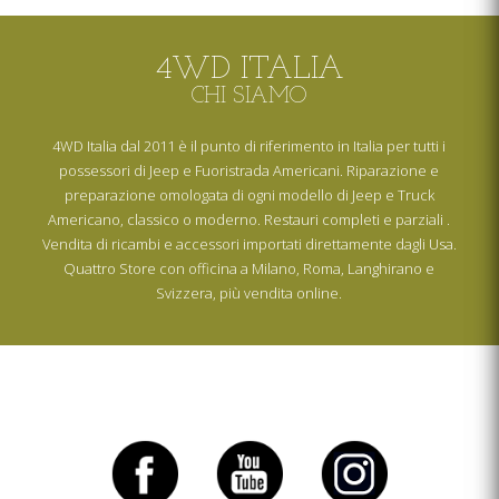
4WD ITALIA
CHI SIAMO
4WD Italia dal 2011 è il punto di riferimento in Italia per tutti i
possessori di Jeep e Fuoristrada Americani. Riparazione e
preparazione omologata di ogni modello di Jeep e Truck
Americano, classico o moderno. Restauri completi e parziali .
Vendita di ricambi e accessori importati direttamente dagli Usa.
Quattro Store con officina a Milano, Roma, Langhirano e
Svizzera, più vendita online.