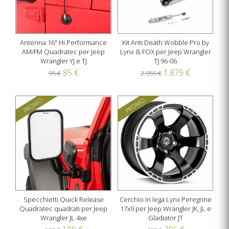
Antenna 16" Hi Performance
Kit Anti Death Wobble Pro by
AM/FM Quadratec per Jeep
Lynx & FOX per Jeep Wrangler
Wrangler YJ e TJ
TJ 96-06
85 €
1.879 €
95 €
2.055 €
PROMO
PROMO
Specchietti Quick Release
Cerchio in lega Lynx Peregrine
Quadratec quadrati per Jeep
17x9 per Jeep Wrangler JK, JL e
Wrangler JL 4xe
Gladiator JT