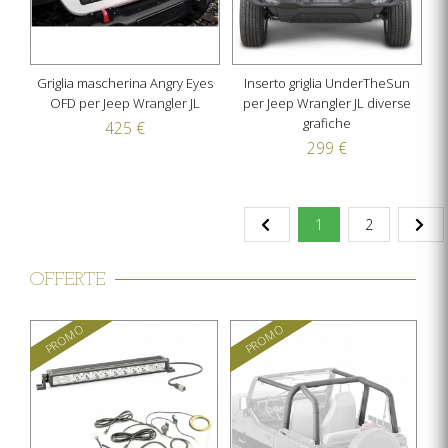
Griglia mascherina Angry Eyes
Inserto griglia UnderTheSun
OFD per Jeep Wrangler JL
per Jeep Wrangler JL diverse
grafiche
425 €
299 €
1
2
OFFERTE
PROMO
PROMO