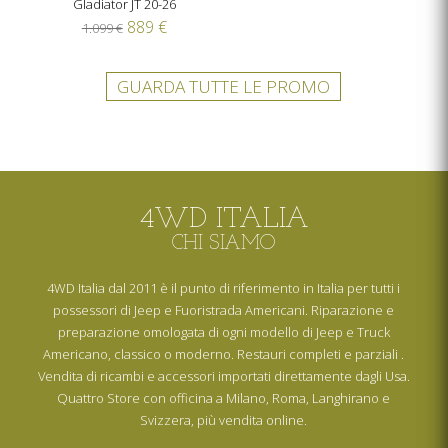
Gladiator JT 20-26
889 €
1.099 €
GUARDA TUTTE LE PROMO
4WD ITALIA
CHI SIAMO
4WD Italia dal 2011 è il punto di riferimento in Italia per tutti i
possessori di Jeep e Fuoristrada Americani. Riparazione e
preparazione omologata di ogni modello di Jeep e Truck
Americano, classico o moderno. Restauri completi e parziali .
Vendita di ricambi e accessori importati direttamente dagli Usa.
Quattro Store con officina a Milano, Roma, Langhirano e
Svizzera, più vendita online.