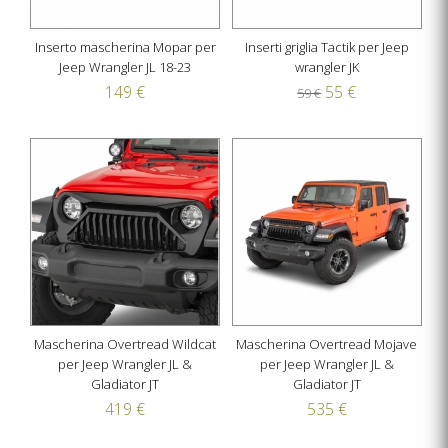
Inserto mascherina Mopar per
Inserti griglia Tactik per Jeep
Jeep Wrangler JL 18-23
wrangler JK
149 €
55 €
59 €
Mascherina Overtread Wildcat
Mascherina Overtread Mojave
per Jeep Wrangler JL &
per Jeep Wrangler JL &
Gladiator JT
Gladiator JT
419 €
535 €