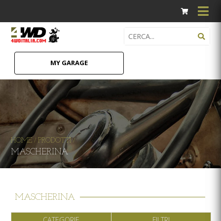
MY GARAGE
HOME
PRODOTTI
/
/
MASCHERINA
MASCHERINA
CATEGORIE
FILTRI