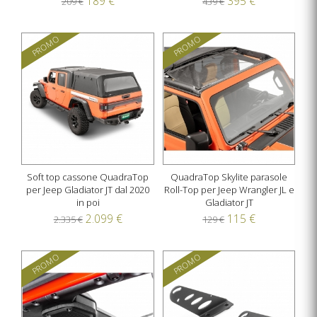
189 €
395 €
209 €
439 €
PROMO
PROMO
Soft top cassone QuadraTop
QuadraTop Skylite parasole
per Jeep Gladiator JT dal 2020
Roll-Top per Jeep Wrangler JL e
in poi
Gladiator JT
2.099 €
115 €
2.335 €
129 €
PROMO
PROMO