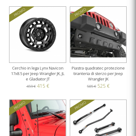
PROMO
PROMO
Cerchio in lega Lynx Navicon
Piastra quadratec protezione
17x8.5 per Jeep Wrangler JK, JL
tiranteria di sterzo per Jeep
e Gladiator JT
Wrangler JK
415 €
525 €
459 €
585 €
PROMO
PROMO