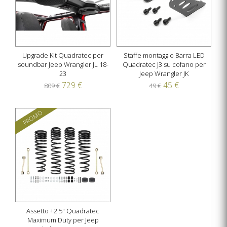
Upgrade Kit Quadratec per
Staffe montaggio Barra LED
soundbar Jeep Wrangler JL 18-
Quadratec J3 su cofano per
23
Jeep Wrangler JK
729 €
45 €
809 €
49 €
PROMO
Assetto +2.5" Quadratec
Maximum Duty per Jeep