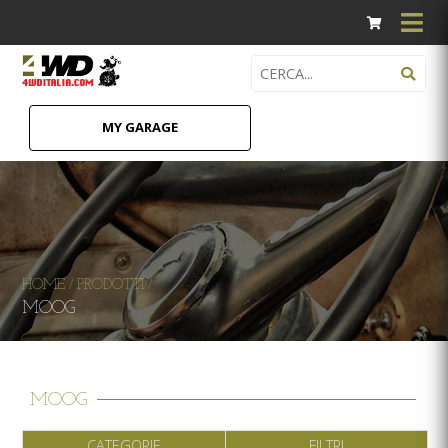
MY GARAGE
HOME
PRODOTTI
/
/
MOOG
MOOG
CATEGORIE
FILTRI