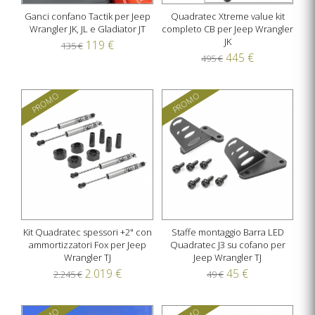
Ganci confano Tactik per Jeep
Quadratec Xtreme value kit
Wrangler JK, JL e Gladiator JT
completo CB per Jeep Wrangler
JK
119 €
135 €
445 €
495 €
PROMO
PROMO
Kit Quadratec spessori +2" con
Staffe montaggio Barra LED
ammortizzatori Fox per Jeep
Quadratec J3 su cofano per
Wrangler TJ
Jeep Wrangler TJ
2.019 €
45 €
2.245 €
49 €