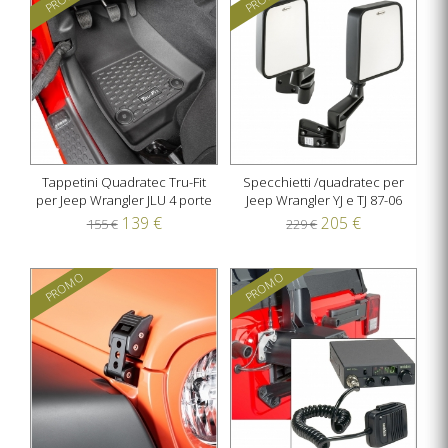
Tappetini Quadratec Tru-Fit
Specchietti /quadratec per
per Jeep Wrangler JLU 4 porte
Jeep Wrangler YJ e TJ 87-06
139 €
205 €
155 €
229 €
PROMO
PROMO