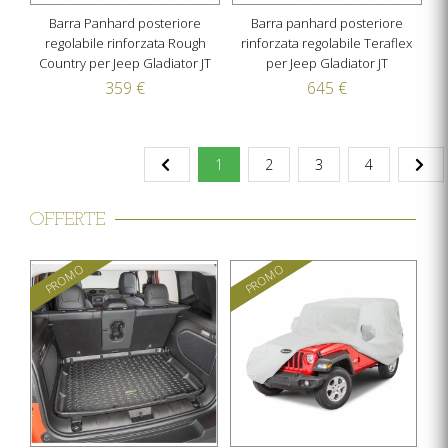
Barra Panhard posteriore
Barra panhard posteriore
regolabile rinforzata Rough
rinforzata regolabile Teraflex
Country per Jeep Gladiator JT
per Jeep Gladiator JT
359 €
645 €
1
2
3
4
OFFERTE
PROMO
PROMO