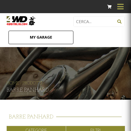
MY GARAGE
HOME
PRODOTTI
/
/
BARRE PANHARD
BARRE PANHARD
CATEGORIE
FILTRI