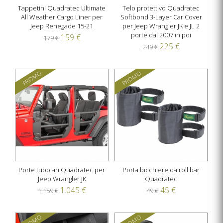
Tappetini Quadratec Ultimate
Telo protettivo Quadratec
All Weather Cargo Liner per
Softbond 3-Layer Car Cover
Jeep Renegade 15-21
per Jeep Wrangler JK e JL 2
porte dal 2007 in poi
159 €
179 €
225 €
249 €
PROMO
PROMO
Porte tubolari Quadratec per
Porta bicchiere da roll bar
Jeep Wrangler JK
Quadratec
1.045 €
45 €
1.159 €
49 €
PROMO
PROMO