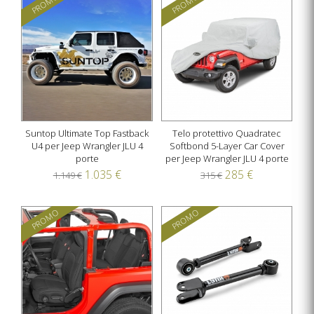
PROMO
PROMO
Suntop Ultimate Top Fastback
Telo protettivo Quadratec
U4 per Jeep Wrangler JLU 4
Softbond 5-Layer Car Cover
porte
per Jeep Wrangler JLU 4 porte
1.035 €
285 €
1.149 €
315 €
PROMO
PROMO