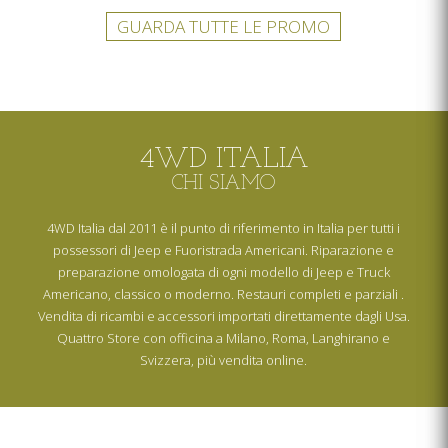
GUARDA TUTTE LE PROMO
4WD ITALIA
CHI SIAMO
4WD Italia dal 2011 è il punto di riferimento in Italia per tutti i
possessori di Jeep e Fuoristrada Americani. Riparazione e
preparazione omologata di ogni modello di Jeep e Truck
Americano, classico o moderno. Restauri completi e parziali .
Vendita di ricambi e accessori importati direttamente dagli Usa.
Quattro Store con officina a Milano, Roma, Langhirano e
Svizzera, più vendita online.