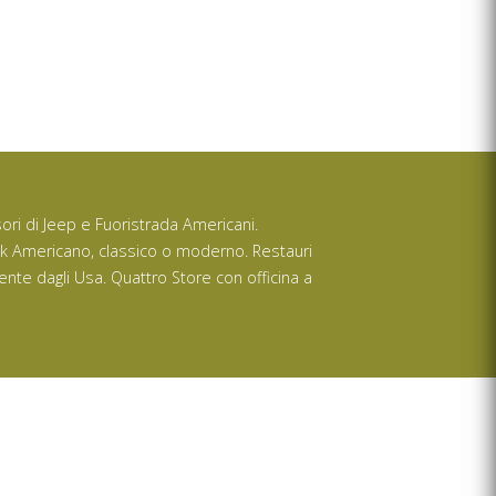
ssori di Jeep e Fuoristrada Americani.
ck Americano, classico o moderno. Restauri
ente dagli Usa. Quattro Store con officina a