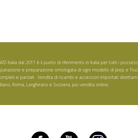
WD Italia dal 2011 è il punto di riferimento in Italia per tutti i posse
iparazione e preparazione omologata di ogni modello di Jeep e Tru
ompleti e parziali . Vendita di ricambi e accessori importati direttam
ilano, Roma, Langhirano e Svizzera, più vendita online.