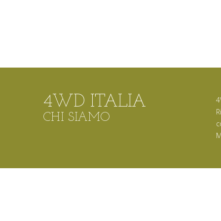
4WD ITALIA
4
R
CHI SIAMO
c
M