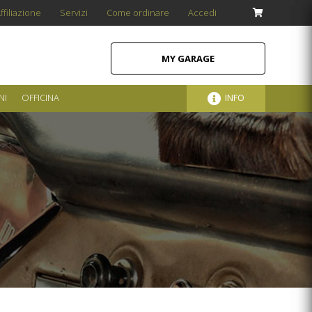
ffiliazione
Servizi
Come ordinare
Accedi
MY GARAGE
NI
OFFICINA
INFO