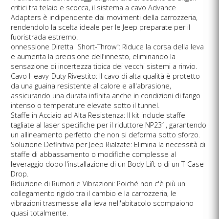
critici tra telaio e scocca, il sistema a cavo Advance
Adapters è indipendente dai movimenti della carrozzeria,
rendendolo la scelta ideale per le Jeep preparate per il
fuoristrada estremo.
onnessione Diretta "Short-Throw": Riduce la corsa della leva
e aumenta la precisione dell'innesto, eliminando la
sensazione di incertezza tipica dei vecchi sistemi a rinvio.
Cavo Heavy-Duty Rivestito: Il cavo di alta qualità è protetto
da una guaina resistente al calore e all'abrasione,
assicurando una durata infinita anche in condizioni di fango
intenso o temperature elevate sotto il tunnel.
Staffe in Acciaio ad Alta Resistenza: Il kit include staffe
tagliate al laser specifiche per il riduttore NP231, garantendo
un allineamento perfetto che non si deforma sotto sforzo.
Soluzione Definitiva per Jeep Rialzate: Elimina la necessità di
staffe di abbassamento o modifiche complesse al
leveraggio dopo l'installazione di un Body Lift o di un T-Case
Drop.
Riduzione di Rumori e Vibrazioni: Poiché non c'è più un
collegamento rigido tra il cambio e la carrozzeria, le
vibrazioni trasmesse alla leva nell'abitacolo scompaiono
quasi totalmente.