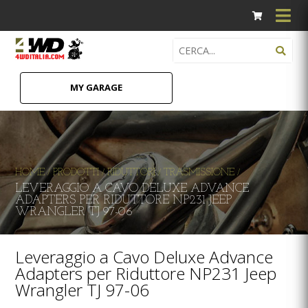
MY GARAGE
HOME
PRODOTTI
RIDUTTORI
TRASMISSIONE
/
/
/
/
LEVERAGGIO A CAVO DELUXE ADVANCE
ADAPTERS PER RIDUTTORE NP231 JEEP
WRANGLER TJ 97-06
Leveraggio a Cavo Deluxe Advance
Adapters per Riduttore NP231 Jeep
Wrangler TJ 97-06