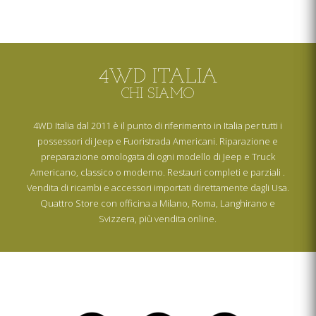
4WD ITALIA
CHI SIAMO
4WD Italia dal 2011 è il punto di riferimento in Italia per tutti i
possessori di Jeep e Fuoristrada Americani. Riparazione e
preparazione omologata di ogni modello di Jeep e Truck
Americano, classico o moderno. Restauri completi e parziali .
Vendita di ricambi e accessori importati direttamente dagli Usa.
Quattro Store con officina a Milano, Roma, Langhirano e
Svizzera, più vendita online.