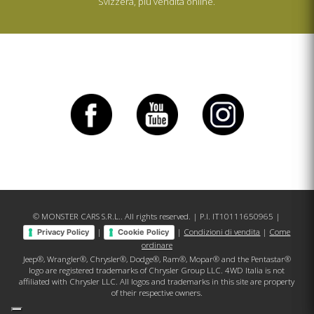
Svizzera, più vendita online.
© MONSTER CARS S.R.L.. All rights reserved. | P.I. IT10111650965 |
|
|
Condizioni di vendita
|
Come
Privacy Policy
Cookie Policy
ordinare
Jeep®, Wrangler®, Chrysler®, Dodge®, Ram®, Mopar® and the Pentastar®
logo are registered trademarks of Chrysler Group LLC. 4WD Italia is not
affiliated with Chrysler LLC. All logos and trademarks in this site are property
of their respective owners.