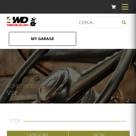
MY GARAGE
HOME
PRODOTTI
/
/
VDP
VDP
CATEGORIE
FILTRI