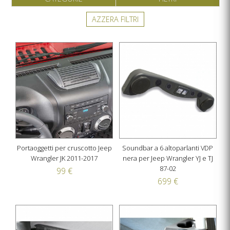
AZZERA FILTRI
Portaoggetti per cruscotto Jeep
Soundbar a 6 altoparlanti VDP
Wrangler JK 2011-2017
nera per Jeep Wrangler YJ e TJ
87-02
99 €
699 €