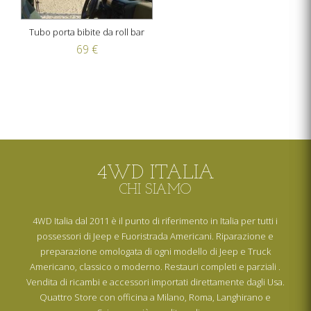
Tubo porta bibite da roll bar
69 €
4WD ITALIA
CHI SIAMO
4WD Italia dal 2011 è il punto di riferimento in Italia per tutti i
possessori di Jeep e Fuoristrada Americani. Riparazione e
preparazione omologata di ogni modello di Jeep e Truck
Americano, classico o moderno. Restauri completi e parziali .
Vendita di ricambi e accessori importati direttamente dagli Usa.
Quattro Store con officina a Milano, Roma, Langhirano e