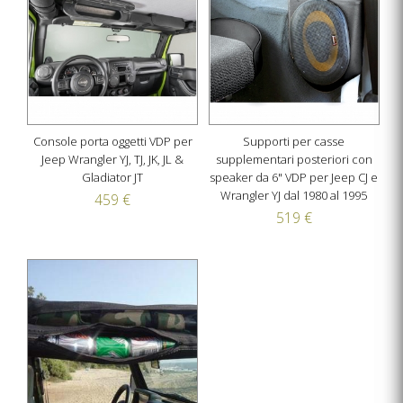
Console porta oggetti VDP per
Supporti per casse
Jeep Wrangler YJ, TJ, JK, JL &
supplementari posteriori con
Gladiator JT
speaker da 6" VDP per Jeep CJ e
Wrangler YJ dal 1980 al 1995
459 €
519 €