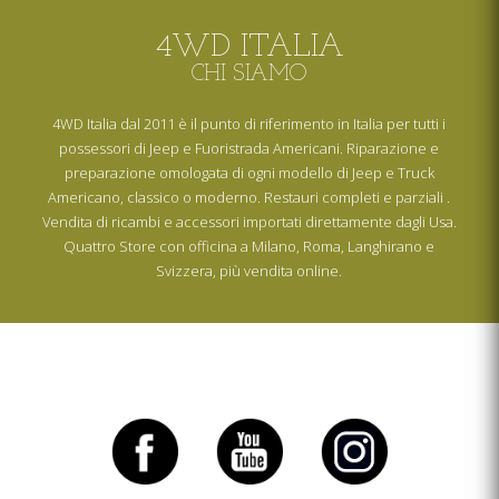
4WD ITALIA
CHI SIAMO
4WD Italia dal 2011 è il punto di riferimento in Italia per tutti i
possessori di Jeep e Fuoristrada Americani. Riparazione e
preparazione omologata di ogni modello di Jeep e Truck
Americano, classico o moderno. Restauri completi e parziali .
Vendita di ricambi e accessori importati direttamente dagli Usa.
Quattro Store con officina a Milano, Roma, Langhirano e
Svizzera, più vendita online.