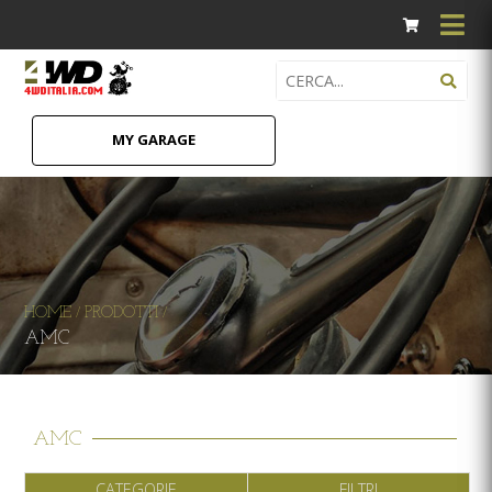
MY GARAGE
HOME
PRODOTTI
/
/
AMC
AMC
CATEGORIE
FILTRI