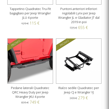
Tappetino Quadratec Tru-Fit
Puntoni anteriori inferiori
bagagliaio per Jeep Wrangler
regolabili Lynx per Jeep
JLU 4 porte
Wrangler JL e Gladiator JT dal
2019 in poi
115 €
129 €
655 €
725 €
PROMO
PROMO
Pedane laterali Quadratec
Rialzo sedile Quadratec per
QRC Heavy Duty per Jeep
Jeep CJ e Wrangler YJ
Wrangler JKU 4 porte
279 €
309 €
749 €
835 €