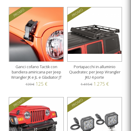
PROMO
PROMO
Ganci cofano Tactik con
Portapacchi in alluminio
bandiera amiricana per Jeep
Quadratec per Jeep Wrangler
Wrangler JK e JL e Gladiator JT
JKU 4 porte
125 €
1.275 €
139 €
1.415 €
PROMO
PROMO