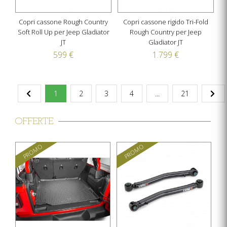
Copri cassone Rough Country
Copri cassone rigido Tri-Fold
Soft Roll Up per Jeep Gladiator
Rough Country per Jeep
JT
Gladiator JT
599 €
1.799 €
1
2
3
4
...
21
OFFERTE
PROMO
PROMO