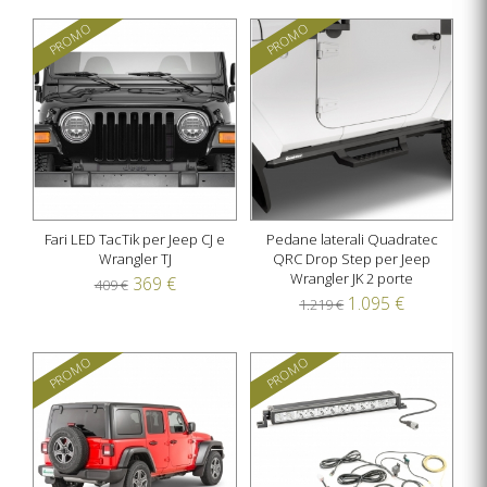
PROMO
PROMO
Fari LED TacTik per Jeep CJ e
Pedane laterali Quadratec
Wrangler TJ
QRC Drop Step per Jeep
Wrangler JK 2 porte
369 €
409 €
1.095 €
1.219 €
PROMO
PROMO