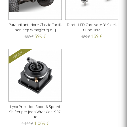
Paraurti anteriore Classic Tactik
Faretti LED Carnivore 3" Sleek
per Jeep Wrangler YJ e TJ
Cube 160°
599 €
169 €
669 €
189 €
PROMO
Lynx Precision Sport 6-Speed
Shifter per Jeep Wrangler JK 07-
18
1.069 €
1.189 €