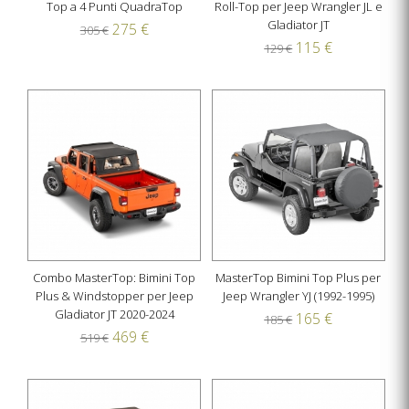
Top a 4 Punti QuadraTop
Roll-Top per Jeep Wrangler JL e
Gladiator JT
275 €
305 €
115 €
129 €
Combo MasterTop: Bimini Top
MasterTop Bimini Top Plus per
Plus & Windstopper per Jeep
Jeep Wrangler YJ (1992-1995)
Gladiator JT 2020-2024
165 €
185 €
469 €
519 €