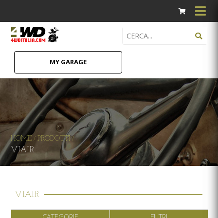
MY GARAGE
HOME
PRODOTTI
/
/
VIAIR
VIAIR
CATEGORIE
FILTRI