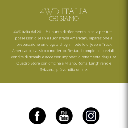
4WD ITALIA
CHI SIAMO
4WD Italia dal 2011 è il punto di riferimento in Italia per tutti i
possessori di Jeep e Fuoristrada Americani. Riparazione e
preparazione omologata di ogni modello di Jeep e Truck
Americano, classico o moderno. Restauri completi e parziali .
Vendita di ricambi e accessori importati direttamente dagli Usa.
Quattro Store con officina a Milano, Roma, Langhirano e
Svizzera, più vendita online.