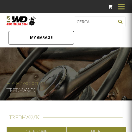
MY GARAGE
HOME
PRODOTTI
/
/
TREDHAWK
TREDHAWK
CATEGORIE
FILTRI