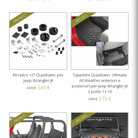
PROMO
PROMO
Kit rialzo +2" Quadratec per
Tappetini Quadratec Ultimate
Jeep Wrangler JK
All Weather anteriori e
posteriori per Jeep Wrangler JK
549 €
609 €
2 porte 11-13
279 €
309 €
PROMO
PROMO