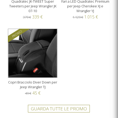
Quadratec JK-TWEET Super
Fari a LED Quadratec Premium
Tweeters per Jeep Wrangler JK
per Jeep Cherokee XJ e
07-10
Wrangler YJ
339 €
1.015 €
379 €
1.129 €
PROMO
Copri Bracciolo Diver Down per
Jeep Wrangler TJ
45 €
49 €
GUARDA TUTTE LE PROMO