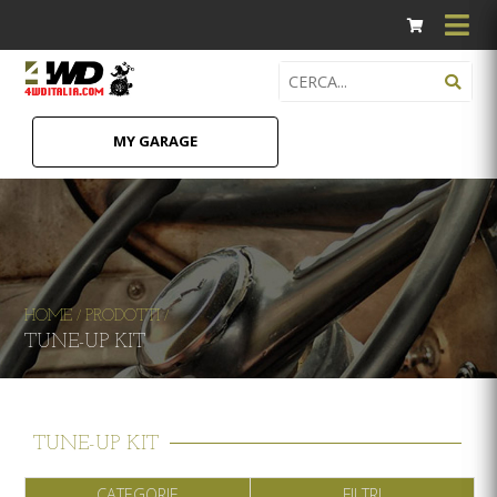
MY GARAGE
HOME
PRODOTTI
/
/
TUNE-UP KIT
TUNE-UP KIT
CATEGORIE
FILTRI