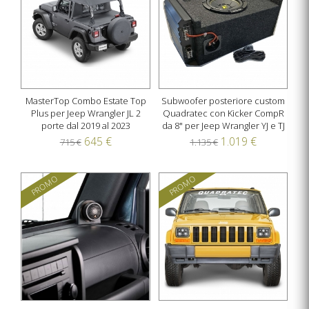
MasterTop Combo Estate Top
Subwoofer posteriore custom
Plus per Jeep Wrangler JL 2
Quadratec con Kicker CompR
porte dal 2019 al 2023
da 8" per Jeep Wrangler YJ e TJ
645 €
1.019 €
715 €
1.135 €
PROMO
PROMO