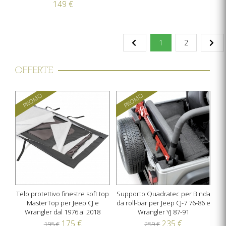
149 €
1
2
OFFERTE
PROMO
PROMO
Telo protettivo finestre soft top
Supporto Quadratec per Binda
MasterTop per Jeep CJ e
da roll-bar per Jeep CJ-7 76-86 e
Wrangler dal 1976 al 2018
Wrangler YJ 87-91
175 €
235 €
195 €
259 €