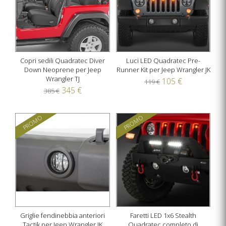
Copri sedili Quadratec Diver
Luci LED Quadratec Pre-
Down Neoprene per Jeep
Runner Kit per Jeep Wrangler JK
Wrangler TJ
105 €
119 €
345 €
385 €
PROMO
PROMO
Griglie fendinebbia anteriori
Faretti LED 1x6 Stealth
Tactik per Jeep Wrangler JK
Quadratec completo di