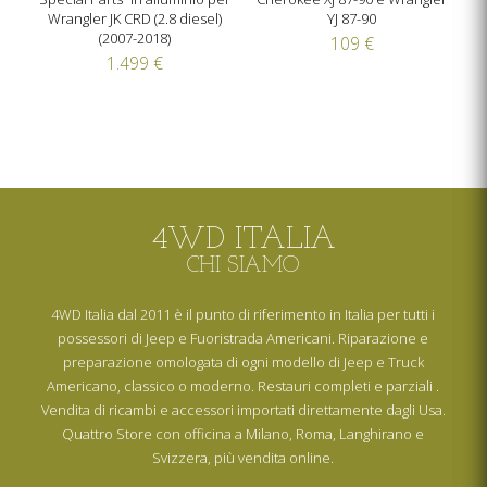
Wrangler JK CRD (2.8 diesel)
YJ 87-90
(2007-2018)
109 €
1.499 €
4WD ITALIA
CHI SIAMO
4WD Italia dal 2011 è il punto di riferimento in Italia per tutti i
possessori di Jeep e Fuoristrada Americani. Riparazione e
preparazione omologata di ogni modello di Jeep e Truck
Americano, classico o moderno. Restauri completi e parziali .
Vendita di ricambi e accessori importati direttamente dagli Usa.
Quattro Store con officina a Milano, Roma, Langhirano e
Svizzera, più vendita online.