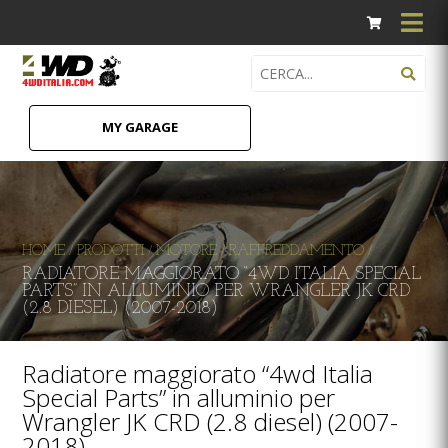
MY GARAGE
HOME
PRODOTTI
MOTORE
RAFFREDDAMENTO
/
/
/
/
RADIATORE MAGGIORATO “4WD ITALIA SPECIAL
PARTS” IN ALLUMINIO PER WRANGLER JK CRD
(2.8 DIESEL) (2007-2018)
Radiatore maggiorato “4wd Italia
Special Parts” in alluminio per
Wrangler JK CRD (2.8 diesel) (2007-
2018)