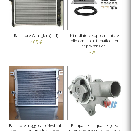
Radiatore Wrangler YJ e TJ
Kit radiatore supplementare
olio cambio automatico per
405 €
Jeep Wrangler JK
829 €
Radiatore maggiorato “4wd Italia
Pompa dell'acqua per Jeep
Special Parts” in alluminio per
Cherokee XJ 87-90 e Wrangler