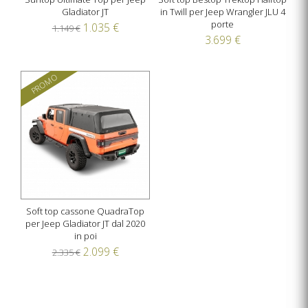
Gladiator JT
in Twill per Jeep Wrangler JLU 4
porte
1.035 €
1.149 €
3.699 €
PROMO
Soft top cassone QuadraTop
per Jeep Gladiator JT dal 2020
in poi
2.099 €
2.335 €