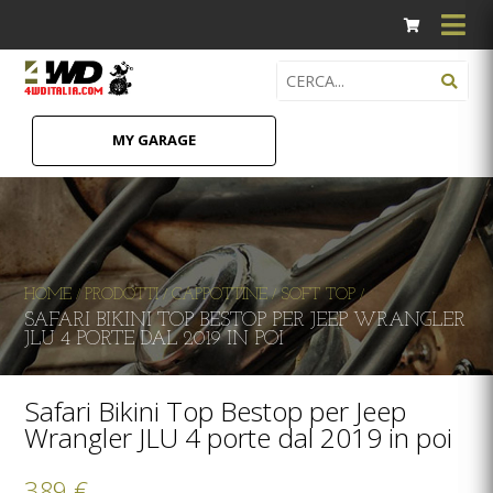
MY GARAGE
HOME
PRODOTTI
CAPPOTTINE
SOFT TOP
/
/
/
/
SAFARI BIKINI TOP BESTOP PER JEEP WRANGLER
JLU 4 PORTE DAL 2019 IN POI
Safari Bikini Top Bestop per Jeep
Wrangler JLU 4 porte dal 2019 in poi
389 €