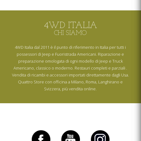
4WD ITALIA
CHI SIAMO
4WD Italia dal 2011 è il punto di riferimento in Italia per tutti i
possessori di Jeep e Fuoristrada Americani. Riparazione e
preparazione omologata di ogni modello di Jeep e Truck
Americano, classico o moderno. Restauri completi e parziali .
Vendita di ricambi e accessori importati direttamente dagli Usa.
Quattro Store con officina a Milano, Roma, Langhirano e
Svizzera, più vendita online.