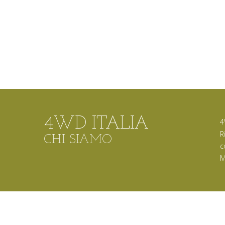
4WD ITALIA
4
R
CHI SIAMO
c
M