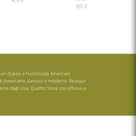
409 €
385 €
ssori di Jeep e Fuoristrada Americani.
ck Americano, classico o moderno. Restauri
ente dagli Usa. Quattro Store con officina a