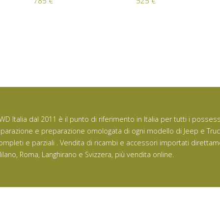
785 €
525 €
WD Italia dal 2011 è il punto di riferimento in Italia per tutti i posse
iparazione e preparazione omologata di ogni modello di Jeep e Tru
ompleti e parziali . Vendita di ricambi e accessori importati direttam
ilano, Roma, Langhirano e Svizzera, più vendita online.