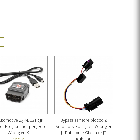
I
utomotive Z-JK-BLSTR JK
Bypass sensore blocco Z
ter Programmer per Jeep
Automotive per Jeep Wrangler
Wrangler JK
JL Rubicon e Gladiator JT
Rubicon