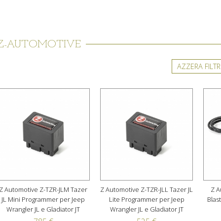
Z-AUTOMOTIVE
AZZERA FILTR
Z Automotive Z-TZR-JLM Tazer
Z Automotive Z-TZR-JLL Tazer JL
Z A
JL Mini Programmer per Jeep
Lite Programmer per Jeep
Blas
Wrangler JL e Gladiator JT
Wrangler JL e Gladiator JT