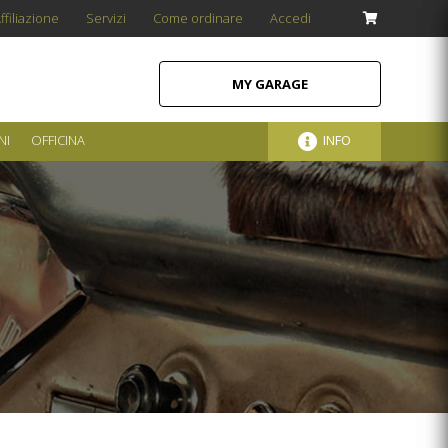
ffiliazione
Servizi
Come ordinare
Accedi
MY GARAGE
NI
OFFICINA
INFO