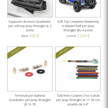
Supporto da muro Quadratec
Soft Top completo Mastertop
per soft top Jeep Wrangler JL 2
in MasterTwill per Jeep
porte
Wrangler JKU 4 porte
435 €
2.229 €
485 €
2.479 €
PROMO
PROMO
Terminali per batteria
Tubi freni Custom LYnx 5 strati
Quadratec per Jeep Wrangler
per Jeep Wrangler jK 11-18 con
JK 12-18
assetto da 3-4"