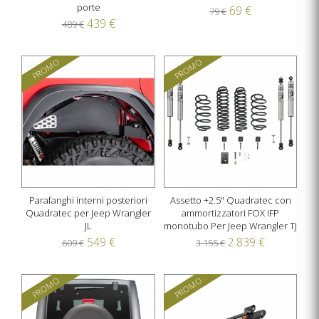
porte
69 €
79 €
439 €
489 €
PROMO
PROMO
Parafanghi interni posteriori
Assetto +2.5" Quadratec con
Quadratec per Jeep Wrangler
ammortizzatori FOX IFP
JL
monotubo Per Jeep Wrangler TJ
549 €
2.839 €
609 €
3.155 €
PROMO
PROMO