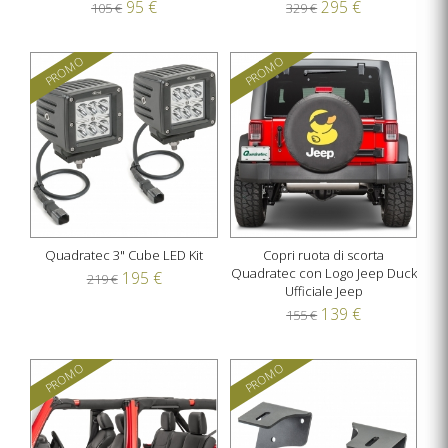
95 €
295 €
105 €
329 €
PROMO
PROMO
Quadratec 3" Cube LED Kit
Copri ruota di scorta
Quadratec con Logo Jeep Duck
195 €
219 €
Ufficiale Jeep
139 €
155 €
PROMO
PROMO