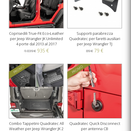
Coprisedili True-Fit Eco‑Leather
Supporti parabrezza
per Jeep Wrangler JK Unlimited
Quadratec per faretti ausiliari
4 porte dal 2013 al 2017
per Jeep Wrangler TJ
935 €
79 €
1.039 €
89 €
PROMO
PROMO
Combo Tappetini Quadratec All
Quadratec Quick Disconnect
Weather per Jeep Wrangler JK 2
per antenna CB