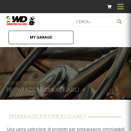
MY GARAGE
HOME
PRODOTTI
/
/
PREPARAZIONI OMOLOGABILI
PREPARAZIONI OMOLOGABILI
Una vasta selezione di prodotti per preparazioni omologabili