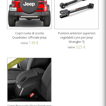
Copri ruota di scorta
Puntoni anteriori superiori
Quadratec Ufficiale Jeep
regolabili Lynx per Jeep
Wrangler TJ
139 €
155 €
525 €
585 €
PROMO
Copri Bracciolo Diver Down per