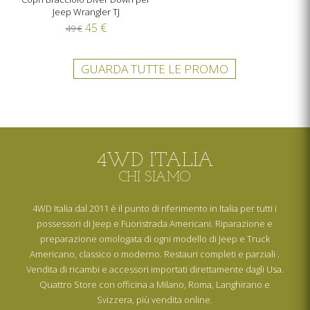
Jeep Wrangler TJ
45 €
49 €
GUARDA TUTTE LE PROMO
4WD ITALIA
CHI SIAMO
4WD Italia dal 2011 è il punto di riferimento in Italia per tutti i
possessori di Jeep e Fuoristrada Americani. Riparazione e
preparazione omologata di ogni modello di Jeep e Truck
Americano, classico o moderno. Restauri completi e parziali .
Vendita di ricambi e accessori importati direttamente dagli Usa.
Quattro Store con officina a Milano, Roma, Langhirano e
Svizzera, più vendita online.