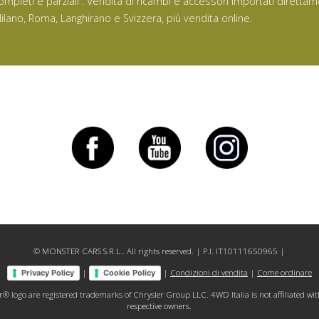
ompleti e parziali . Vendita di ricambi e accessori importati direttam
ilano, Roma, Langhirano e Svizzera, più vendita online.
© MONSTER CARS S.R.L.. All rights reserved. | P.I. IT10111650965 |
|
|
Condizioni di vendita
|
Come ordinare
Privacy Policy
Cookie Policy
go are registered trademarks of Chrysler Group LLC. 4WD Italia is not affiliated with C
respective owners.