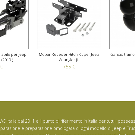
ilabile per Jeep
Mopar Receiver Hitch Kit per Jeep
Gancio traino
 (2019-)
Wrangler JL
 €
755 €
WD Italia dal 2011 è il punto di riferimento in Italia per tutti i posse
iparazione e preparazione omologata di ogni modello di Jeep e Tru