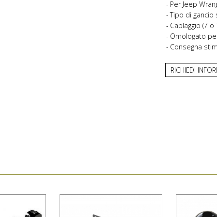
Per Jeep Wrangl
Tipo di gancio s
Cablaggio (7 o 
Omologato per l
Consegna stima
RICHIEDI INFO