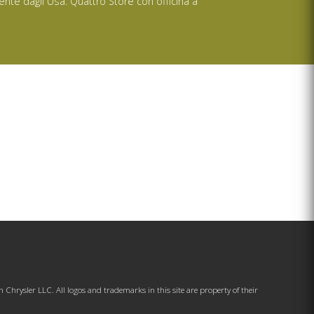
ente dagli Usa. Quattro Store con officina a
hrysler LLC. All logos and trademarks in this site are property of their