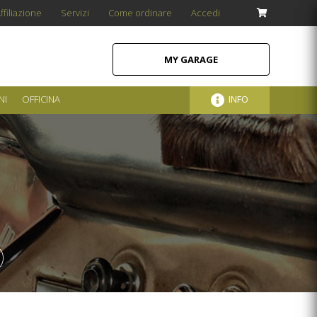
ffiliazione
Servizi
Come ordinare
Accedi
MY GARAGE
NI
OFFICINA
INFO
)