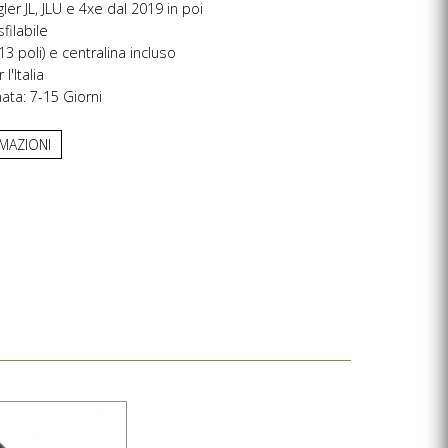
er JL, JLU e 4xe dal 2019 in poi
filabile
13 poli) e centralina incluso
'Italia
ta: 7-15 Giorni
RMAZIONI