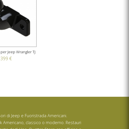
 per Jeep Wrangler TJ
399 €
ssori di Jeep e Fuoristrada Americani.
ck Americano, classico o moderno. Restauri