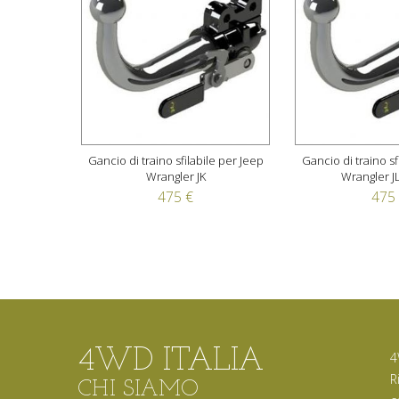
Gancio di traino sfilabile per Jeep
Gancio di traino sf
Wrangler JK
Wrangler JL
475 €
475
4WD ITALIA
4
R
CHI SIAMO