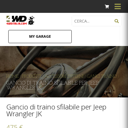
MY GARAGE
HOME
PRODOTTI
ACCESSORI ESTERNI
GANCI TRAINO
/
/
/
/
GANCIO DI TRAINO SFILABILE PER JEEP
WRANGLER JK
Gancio di traino sfilabile per Jeep
Wrangler JK
475 €