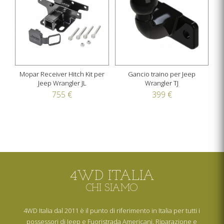
Mopar Receiver Hitch Kit per
Gancio traino per Jeep
Jeep Wrangler JL
Wrangler TJ
755 €
399 €
4WD ITALIA
CHI SIAMO
4WD Italia dal 2011 è il punto di riferimento in Italia per tutti i
possessori di Jeep e Fuoristrada Americani. Riparazione e