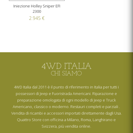
Iniezione Holley Sniper EFI
2300
2.945 €
4WD ITALIA
CHI SIAMO
4WD Italia dal 2011 è il punto di riferimento in Italia per tutti i
possessori di Jeep e Fuoristrada Americani. Riparazione e
preparazione omologata di ogni modello di Jeep e Truck
Americano, classico o moderno. Restauri completi e parziali .
Vendita di ricambi e accessori importati direttamente dagli Usa.
Quattro Store con officina a Milano, Roma, Langhirano e
Svizzera, più vendita online.