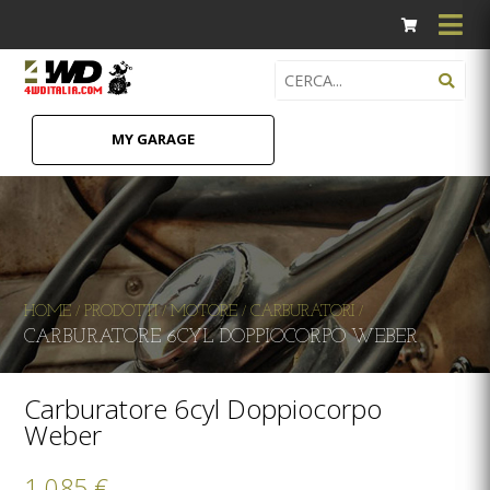
MY GARAGE
HOME
PRODOTTI
MOTORE
CARBURATORI
/
/
/
/
CARBURATORE 6CYL DOPPIOCORPO WEBER
Carburatore 6cyl Doppiocorpo
Weber
1.085 €