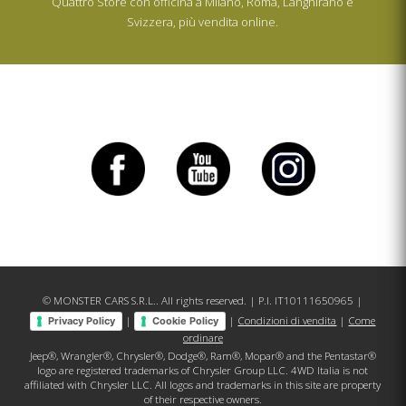
Quattro Store con officina a Milano, Roma, Langhirano e
Svizzera, più vendita online.
© MONSTER CARS S.R.L.. All rights reserved. | P.I. IT10111650965 |
|
|
Condizioni di vendita
|
Come
Privacy Policy
Cookie Policy
ordinare
Jeep®, Wrangler®, Chrysler®, Dodge®, Ram®, Mopar® and the Pentastar®
logo are registered trademarks of Chrysler Group LLC. 4WD Italia is not
affiliated with Chrysler LLC. All logos and trademarks in this site are property
of their respective owners.