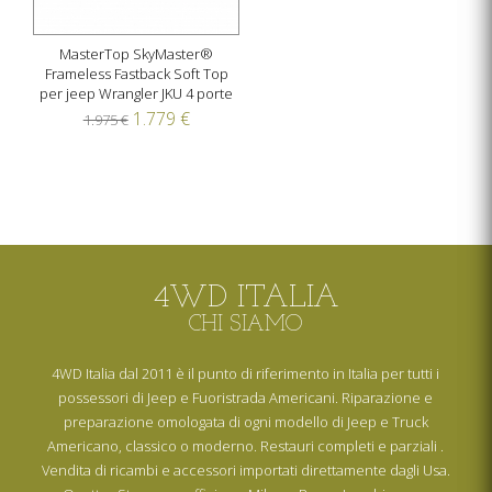
MasterTop SkyMaster®
Frameless Fastback Soft Top
per jeep Wrangler JKU 4 porte
1.779 €
1.975 €
4WD ITALIA
CHI SIAMO
4WD Italia dal 2011 è il punto di riferimento in Italia per tutti i
possessori di Jeep e Fuoristrada Americani. Riparazione e
preparazione omologata di ogni modello di Jeep e Truck
Americano, classico o moderno. Restauri completi e parziali .
Vendita di ricambi e accessori importati direttamente dagli Usa.