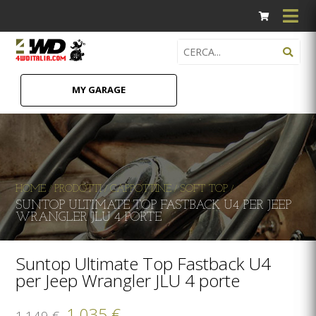
MY GARAGE
HOME
PRODOTTI
CAPPOTTINE
SOFT TOP
/
/
/
/
SUNTOP ULTIMATE TOP FASTBACK U4 PER JEEP
WRANGLER JLU 4 PORTE
Suntop Ultimate Top Fastback U4
per Jeep Wrangler JLU 4 porte
1.035 €
1.149 €