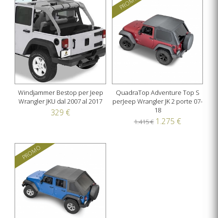
PROMO
Windjammer Bestop per Jeep
QuadraTop Adventure Top S
Wrangler JKU dal 2007 al 2017
perJeep Wrangler JK 2 porte 07-
18
329 €
1.275 €
1.415 €
PROMO