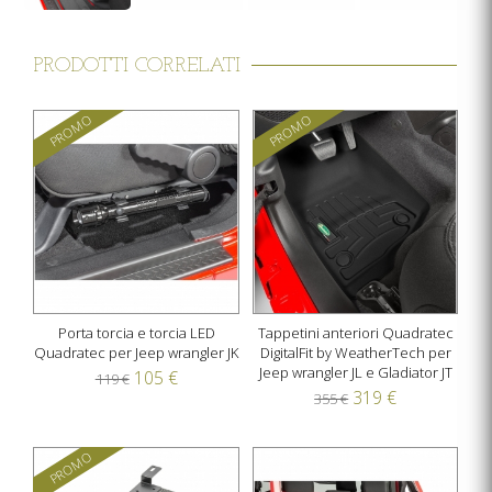
PRODOTTI CORRELATI
PROMO
PROMO
Porta torcia e torcia LED
Tappetini anteriori Quadratec
Quadratec per Jeep wrangler JK
DigitalFit by WeatherTech per
Jeep wrangler JL e Gladiator JT
105 €
119 €
319 €
355 €
PROMO