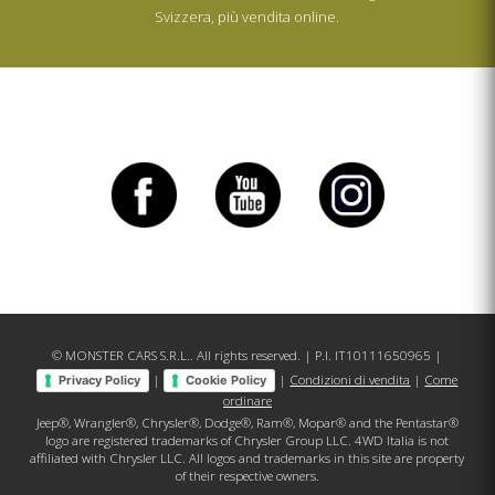
Svizzera, più vendita online.
© MONSTER CARS S.R.L.. All rights reserved. | P.I. IT10111650965 |
|
|
Condizioni di vendita
|
Come
Privacy Policy
Cookie Policy
ordinare
Jeep®, Wrangler®, Chrysler®, Dodge®, Ram®, Mopar® and the Pentastar®
logo are registered trademarks of Chrysler Group LLC. 4WD Italia is not
affiliated with Chrysler LLC. All logos and trademarks in this site are property
of their respective owners.