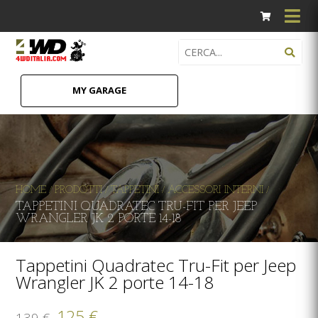
MY GARAGE
HOME
PRODOTTI
TAPPETINI
ACCESSORI INTERNI
/
/
/
/
TAPPETINI QUADRATEC TRU-FIT PER JEEP
WRANGLER JK 2 PORTE 14-18
Tappetini Quadratec Tru-Fit per Jeep
Wrangler JK 2 porte 14-18
125 €
139 €