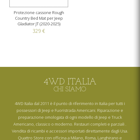
Protezione cassone Rough
Country Bed Mat per Jeep
Gladiator JT (2020-2025)
329 €
4WD ITALIA
CHI SIAMO
4WD Italia dal 2011 è il punto di riferimento in Italia per tutti i
possessori di Jeep e Fuoristrada Americani. Riparazione e
preparazione omologata di ogni modello di Jeep e Truck
Americano, classico o moderno. Restauri completi e parziali .
Vendita di ricambi e accessori importati direttamente dagli Usa.
Quattro Store con officina a Milano, Roma, Langhirano e