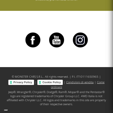
© MONSTER CARS S.R.L.. All rights reserved. | P.I. IT10111650965 |
|
|
Condizioni di vendita
|
Come
Privacy Policy
Cookie Policy
ordinare
Jeep®, Wrangler®, Chrysler®, Dodge®, Ram®, Mopar® and the Pentastar®
logo are registered trademarks of Chrysler Group LLC. 4WD Italia is not
affiliated with Chrysler LLC. All logos and trademarks in this site are property
of their respective owners.