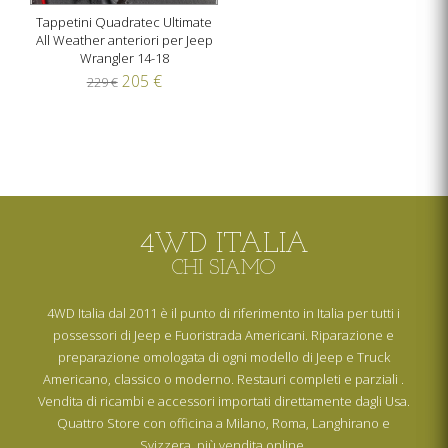
Tappetini Quadratec Ultimate
All Weather anteriori per Jeep
Wrangler 14-18
205 €
229 €
4WD ITALIA
CHI SIAMO
4WD Italia dal 2011 è il punto di riferimento in Italia per tutti i
possessori di Jeep e Fuoristrada Americani. Riparazione e
preparazione omologata di ogni modello di Jeep e Truck
Americano, classico o moderno. Restauri completi e parziali .
Vendita di ricambi e accessori importati direttamente dagli Usa.
Quattro Store con officina a Milano, Roma, Langhirano e
Svizzera, più vendita online.