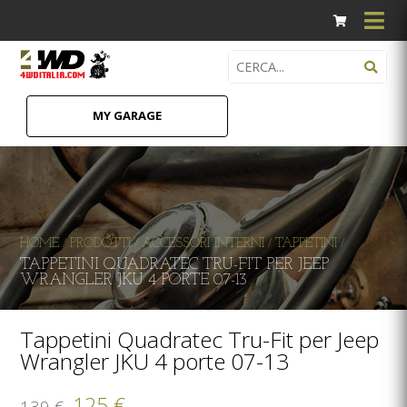
MY GARAGE
HOME
PRODOTTI
ACCESSORI INTERNI
TAPPETINI
/
/
/
/
TAPPETINI QUADRATEC TRU-FIT PER JEEP
WRANGLER JKU 4 PORTE 07-13
Tappetini Quadratec Tru-Fit per Jeep
Wrangler JKU 4 porte 07-13
125 €
139 €