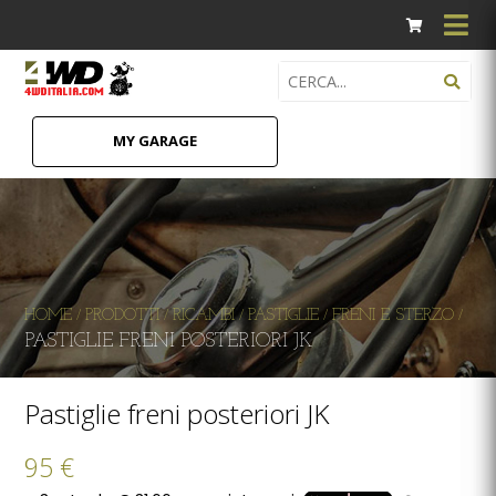
MY GARAGE
HOME
PRODOTTI
RICAMBI
PASTIGLIE
FRENI E STERZO
/
/
/
/
/
PASTIGLIE FRENI POSTERIORI JK
Pastiglie freni posteriori JK
95 €