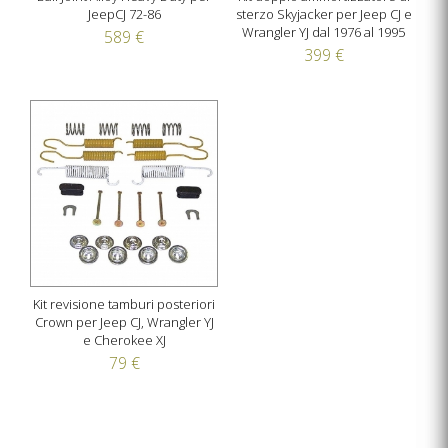
JeepCJ 72-86
sterzo Skyjacker per Jeep CJ e
Wrangler YJ dal 1976 al 1995
589 €
399 €
Kit revisione tamburi posteriori
Crown per Jeep CJ, Wrangler YJ
e Cherokee XJ
79 €