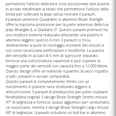
permetono l'utilizzo della bina sono posizionate due piastre
in acciaio inbullonate al telaio che permettono l'utilizzo della
binda per sollevare la Jeep senza rovinare il paraurti.
Il paraurti anteriore Quadratec in alluminio Brute Strength
offre la massima protezione per la parte anteriore della tua
Jeep Wrangler JL e Gladiator JT. Questo paraurti premium ha
una struttura esterna realizzata utilizzando una piastra in
alluminio leggero spesso 6 mm. Il paraurti si fissa
direttamente ai punti di montaggio esistenti del veicolo e
non sono necessarie perforazioni o modifiche. La piastra
del verricello in acciaio di 5 mm di spessore separato
fornisce una sottostruttura superiore e può ospitare la
maggior parte dei verricelli con capacità fino a 12.000 libbre.
Questo design offre un notevole risparmio di peso rispetto
a tutti i paraurti in acciaio comparabili.
Questo paraurti è completamente rifinito con un
rivestimento in polvere nera strutturato leggero e
anticorrosione. Il paraurti è predisposto per poter ospitarei
fendinebbia originali. Il design Brute Strength Stretto misura
47" di larghezza e fornisce spazio aggiuntivo per i pneumatici
se necessario, mentre il design Brute Strength Largo misura
69" di larghezza. I paraurti includono un bull bar in alluminio