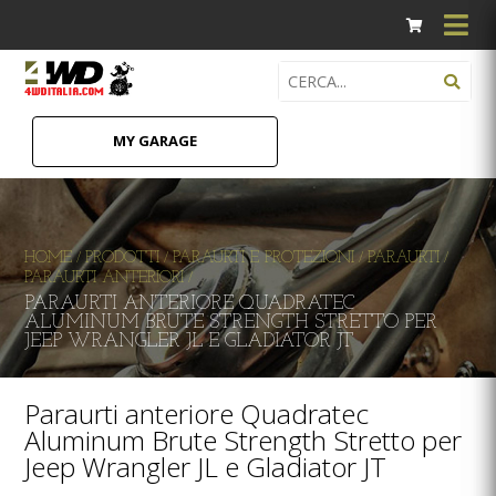
MY GARAGE
HOME
PRODOTTI
PARAURTI E PROTEZIONI
PARAURTI
/
/
/
/
PARAURTI ANTERIORI
/
PARAURTI ANTERIORE QUADRATEC
ALUMINUM BRUTE STRENGTH STRETTO PER
JEEP WRANGLER JL E GLADIATOR JT
Paraurti anteriore Quadratec
Aluminum Brute Strength Stretto per
Jeep Wrangler JL e Gladiator JT