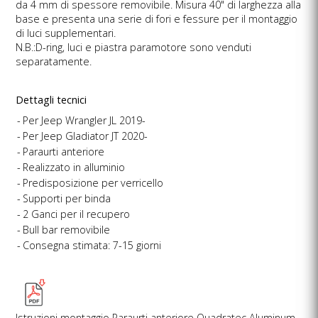
da 4 mm di spessore removibile. Misura 40" di larghezza alla
base e presenta una serie di fori e fessure per il montaggio
di luci supplementari.
N.B.:D-ring, luci e piastra paramotore sono venduti
separatamente.
Dettagli tecnici
Per Jeep Wrangler JL 2019-
Per Jeep Gladiator JT 2020-
Paraurti anteriore
Realizzato in alluminio
Predisposizione per verricello
Supporti per binda
2 Ganci per il recupero
Bull bar removibile
Consegna stimata: 7-15 giorni
Istruzioni montaggio Paraurti anteriore Quadratec Aluminum