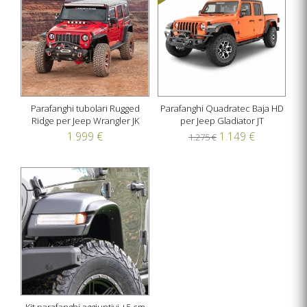
Parafanghi tubolari Rugged
Parafanghi Quadratec Baja HD
Ridge per Jeep Wrangler JK
per Jeep Gladiator JT
1.999 €
1.149 €
1.275 €
Kit parafanghi aggiuntivi +5 cm