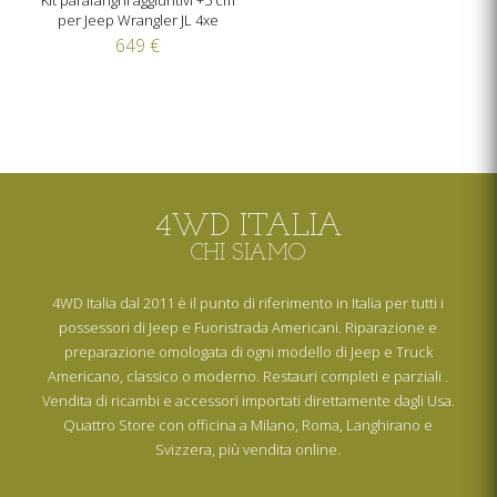
per Jeep Wrangler JL 4xe
649 €
4WD ITALIA
CHI SIAMO
4WD Italia dal 2011 è il punto di riferimento in Italia per tutti i
possessori di Jeep e Fuoristrada Americani. Riparazione e
preparazione omologata di ogni modello di Jeep e Truck
Americano, classico o moderno. Restauri completi e parziali .
Vendita di ricambi e accessori importati direttamente dagli Usa.
Quattro Store con officina a Milano, Roma, Langhirano e
Svizzera, più vendita online.