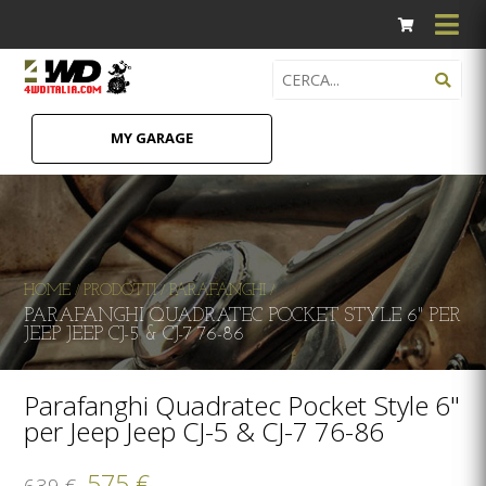
MY GARAGE
HOME
PRODOTTI
PARAFANGHI
/
/
/
PARAFANGHI QUADRATEC POCKET STYLE 6" PER
JEEP JEEP CJ-5 & CJ-7 76-86
Parafanghi Quadratec Pocket Style 6"
per Jeep Jeep CJ-5 & CJ-7 76-86
575 €
639 €