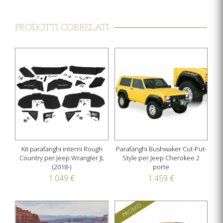
PRODOTTI CORRELATI
Kit parafanghi interni Rough
Parafanghi Bushwaker Cut-Put-
Country per Jeep Wrangler JL
Style per Jeep Cherokee 2
(2018-)
porte
1.049 €
1.459 €
PROMO