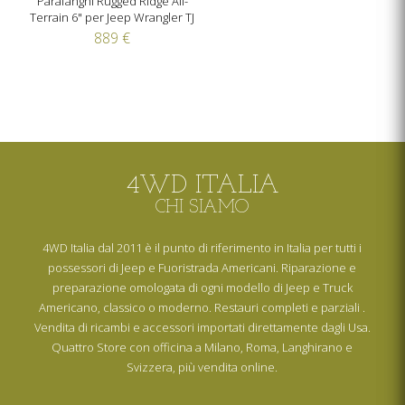
Parafanghi Rugged Ridge All-
Terrain 6" per Jeep Wrangler TJ
889 €
4WD ITALIA
CHI SIAMO
4WD Italia dal 2011 è il punto di riferimento in Italia per tutti i
possessori di Jeep e Fuoristrada Americani. Riparazione e
preparazione omologata di ogni modello di Jeep e Truck
Americano, classico o moderno. Restauri completi e parziali .
Vendita di ricambi e accessori importati direttamente dagli Usa.
Quattro Store con officina a Milano, Roma, Langhirano e
Svizzera, più vendita online.