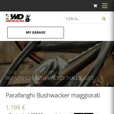
MY GARAGE
HOME
PRODOTTI
PARAFANGHI
/
/
/
PARAFANGHI BUSHWACKER MAGGIORATI
Parafanghi Bushwacker maggiorati
1.199 €