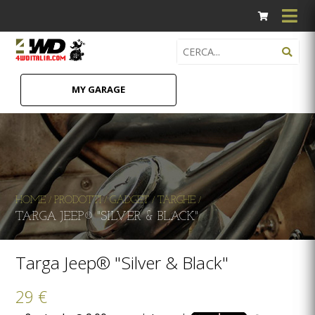
MY GARAGE
HOME
PRODOTTI
GADGET
TARGHE
/
/
/
/
TARGA JEEP® "SILVER & BLACK"
Targa Jeep® "Silver & Black"
29 €