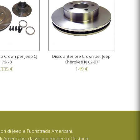
o Crown per Jeep CJ
Disco anteriore Crown per Jeep
76-78
Cherokee KJ 02-07
335 €
149 €
ssori di Jeep e Fuoristrada Americani.
ck Americano, classico o moderno. Restauri