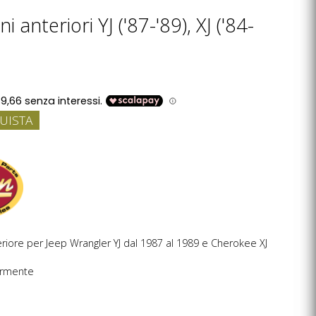
i anteriori YJ ('87-'89), XJ ('84-
UISTA
riore per Jeep Wrangler YJ dal 1987 al 1989 e Cherokee XJ
armente