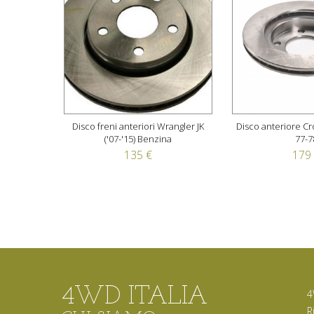
Disco freni anteriori Wrangler JK
Disco anteriore Cr
('07-'15) Benzina
77-7
135 €
179
4WD ITALIA
4
R