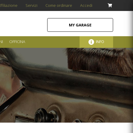
ffiliazione
Servizi
Come ordinare
Accedi
MY GARAGE
NI
OFFICINA
INFO