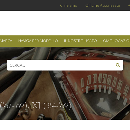
Chi Siamo
Officine Autorizzate
A
 MARCA
NAVIGA PER MODELLO
IL NOSTRO USATO
OMOLOGAZIO
-'89), XJ ('84-'89)