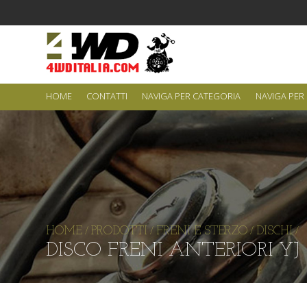
HOME
CONTATTI
NAVIGA PER CATEGORIA
NAVIGA PER
HOME
PRODOTTI
FRENI E STERZO
DISCHI
/
/
/
/
DISCO FRENI ANTERIORI YJ ('87