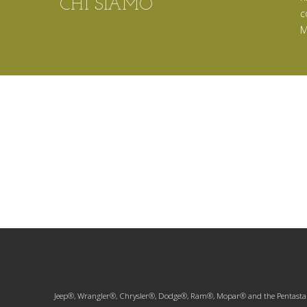
CHI SIAMO
c
M
Jeep®, Wrangler®, Chrysler®, Dodge®, Ram®, Mopar® and the Pentastar® lo