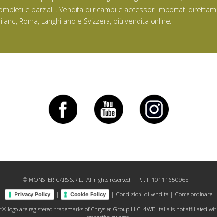
ompleti e parziali . Vendita di ricambi e accessori importati direttam
ilano, Roma, Langhirano e Svizzera, più vendita online.
© MONSTER CARS S.R.L.. All rights reserved. | P.I. IT10111650965 |
|
|
Condizioni di vendita
|
Come ordinare
Privacy Policy
Cookie Policy
go are registered trademarks of Chrysler Group LLC. 4WD Italia is not affiliated with C
respective owners.