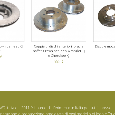
own per Jeep CJ
Coppia di dischi anteriori forati e
Disco e mozz
8
baffati Crown per Jeep Wrangler TJ
e Cherokee XJ
 €
555 €
WD Italia dal 2011 è il punto di riferimento in Italia per tutti i posse
iparazione e preparazione omologata di ogni modello di Jeep e Tru