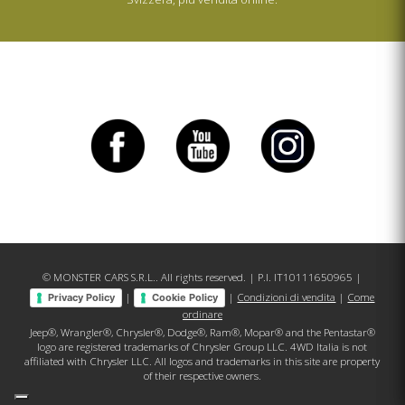
© MONSTER CARS S.R.L.. All rights reserved. | P.I. IT10111650965 |
|
|
Condizioni di vendita
|
Come
Privacy Policy
Cookie Policy
ordinare
Jeep®, Wrangler®, Chrysler®, Dodge®, Ram®, Mopar® and the Pentastar®
logo are registered trademarks of Chrysler Group LLC. 4WD Italia is not
affiliated with Chrysler LLC. All logos and trademarks in this site are property
of their respective owners.