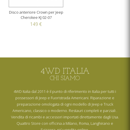
Disco anteriore Crown per Jeep
Cherokee KJ 02-07
149 €
4WD ITALIA
CHI SIAMO
4WD Italia dal 2011 è il punto di riferimento in Italia per tutti i
possessori di Jeep e Fuoristrada Americani. Riparazione e
preparazione omologata di ogni modello di Jeep e Truck
Americano, classico o moderno. Restauri completi e parziali .
Vendita di ricambi e accessori importati direttamente dagli Usa.
Quattro Store con officina a Milano, Roma, Langhirano e
Svizzera, più vendita online.