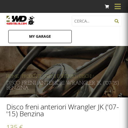
MY GARAGE
HOME
PRODOTTI
FRENI E STERZO
DISCHI
/
/
/
/
DISCO FRENI ANTERIORI WRANGLER JK ('07-'15)
BENZINA
Disco freni anteriori Wrangler JK ('07-
'15) Benzina
135 €