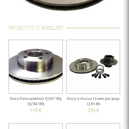
PRODOTTI CORRELATI
Disco freni anteriori YJ ('87-'89),
Disco e mozzo Crown per Jeep
XJ ('84-'89)
CJ 81-86
119 €
335 €