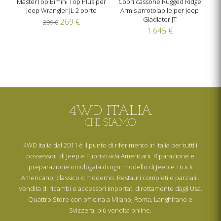
MasterTop Bimini Top Plus per
Copri cassone Rugged Ridge
Jeep Wrangler JL 2 porte
Armis arrotolabile per Jeep
Gladiator JT
269 €
299 €
1.645 €
4WD ITALIA
CHI SIAMO
4WD Italia dal 2011 è il punto di riferimento in Italia per tutti i
possessori di Jeep e Fuoristrada Americani. Riparazione e
preparazione omologata di ogni modello di Jeep e Truck
Americano, classico o moderno. Restauri completi e parziali .
Vendita di ricambi e accessori importati direttamente dagli Usa.
Quattro Store con officina a Milano, Roma, Langhirano e
Svizzera, più vendita online.