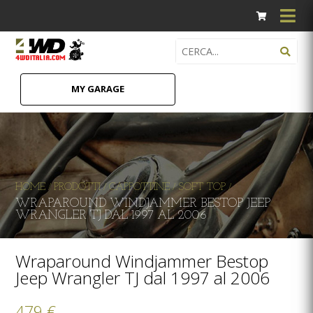
MY GARAGE
HOME
PRODOTTI
CAPPOTTINE
SOFT TOP
/
/
/
/
WRAPAROUND WINDJAMMER BESTOP JEEP
WRANGLER TJ DAL 1997 AL 2006
Wraparound Windjammer Bestop
Jeep Wrangler TJ dal 1997 al 2006
479 €