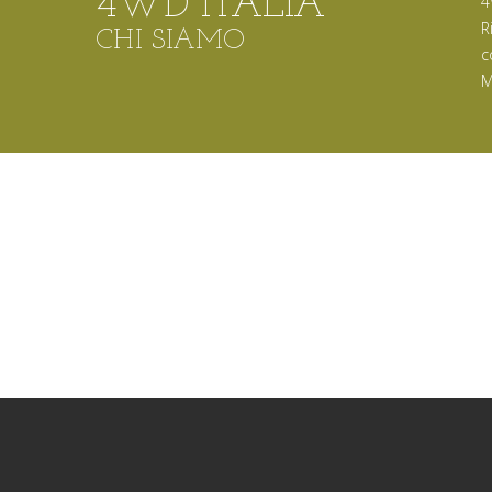
4WD ITALIA
4
R
CHI SIAMO
c
M