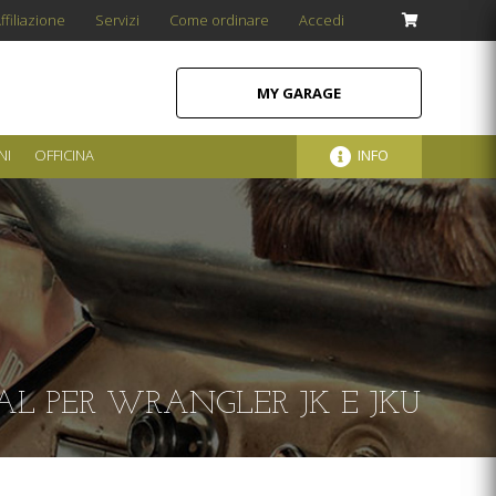
ffiliazione
Servizi
Come ordinare
Accedi
MY GARAGE
NI
OFFICINA
INFO
AL PER WRANGLER JK E JKU