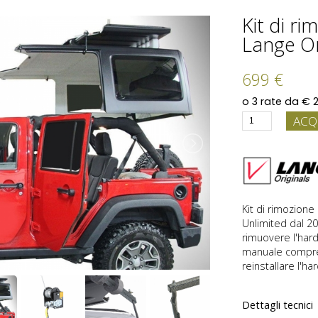
Kit di r
Lange Or
699 €
ACQ
Kit di rimozione
Unlimited dal 20
rimuovere l'hard
manuale compres
reinstallare l'ha
Dettagli tecnici