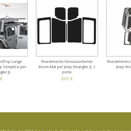
ardTop Lange
Rivestimento fonoassorbente
Rivestimento
op Semplice per
Boom Mat per Jeep Wrangler JL 2
Jeep Wra
gler JL
porte
 €
849 €