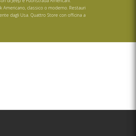
ssori di Jeep e Fuoristrada Americani.
ck Americano, classico o moderno. Restauri
ente dagli Usa. Quattro Store con officina a