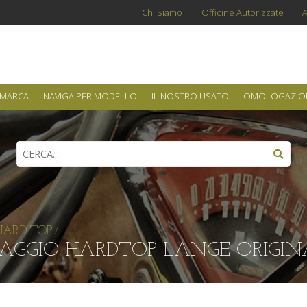
Chi Siamo
Officine Autorizzate
A
 MARCA
NAVIGA PER MODELLO
IL NOSTRO USATO
OMOLOGAZIO
HARD TOP
/
CAGGIO HARDTOP LANGE ORIGIN