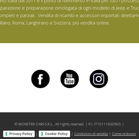
WD Italia dal 2011 è il punto di riferimento in Italia per tutti i posse
iparazione e preparazione omologata di ogni modello di Jeep e Tru
ompleti e parziali . Vendita di ricambi e accessori importati direttam
ilano, Roma, Langhirano e Svizzera, più vendita online.
© MONSTER CARS S.R.L.. All rights reserved. | P.I. IT10111650965 |
|
|
Condizioni di vendita
|
Come ordinare
Privacy Policy
Cookie Policy