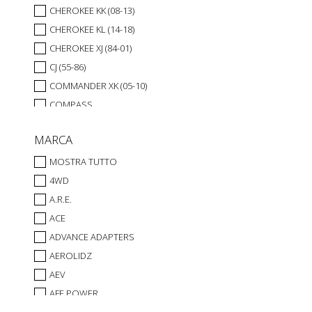
CHEROKEE KK (08-13)
CHEROKEE KL (14-18)
CHEROKEE XJ (84-01)
CJ (55-86)
COMMANDER XK (05-10)
COMPASS
DODGE RAM
MARCA
GLADIATOR JT (2020-)
GRAND CHEROKEE WJ (99-04)
MOSTRA TUTTO
GRAND CHEROKEE WK (05-10)
4WD
GRAND CHEROKEE WK2 (10-18)
A.R.E.
GRAND CHEROKEE ZJ (93-98)
ACE
GRAND WAGONEER (1962-91)
ADVANCE ADAPTERS
PATRIOT
AEROLIDZ
RENEGADE (DAL 2014)
AEV
WRANGLER JK (07-18)
AFE POWER
WRANGLER JK UNLIMITED (07-18)