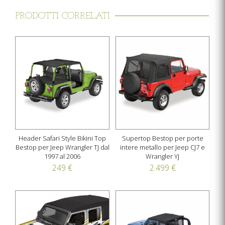
PRODOTTI CORRELATI
Header Safari Style Bikini Top
Supertop Bestop per porte
Bestop per Jeep Wrangler TJ dal
intere metallo per Jeep CJ7 e
1997 al 2006
Wrangler YJ
249 €
2.499 €