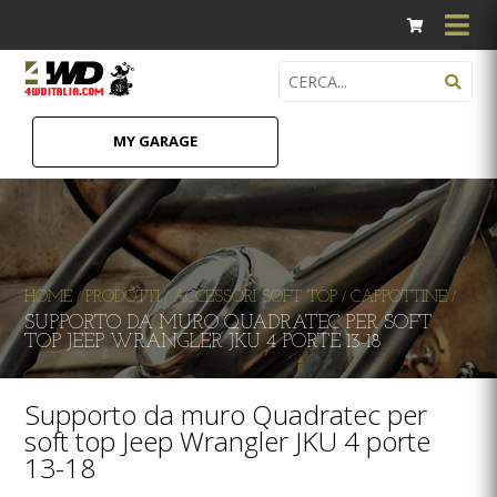
MY GARAGE
HOME
PRODOTTI
ACCESSORI SOFT TOP
CAPPOTTINE
/
/
/
/
SUPPORTO DA MURO QUADRATEC PER SOFT
TOP JEEP WRANGLER JKU 4 PORTE 13-18
Supporto da muro Quadratec per
soft top Jeep Wrangler JKU 4 porte
13-18