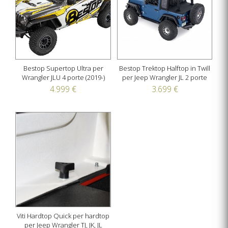
Bestop Supertop Ultra per
Bestop Trektop Halftop in Twill
Wrangler JLU 4 porte (2019-)
per Jeep Wrangler JL 2 porte
4.999 €
3.699 €
Viti Hardtop Quick per hardtop
per Jeep Wrangler TJ, JK, JL