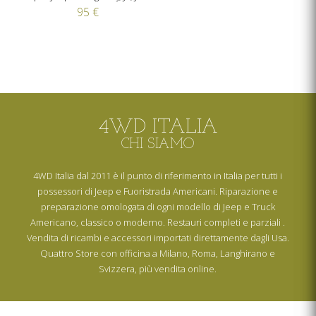
95 €
4WD ITALIA
CHI SIAMO
4WD Italia dal 2011 è il punto di riferimento in Italia per tutti i
possessori di Jeep e Fuoristrada Americani. Riparazione e
preparazione omologata di ogni modello di Jeep e Truck
Americano, classico o moderno. Restauri completi e parziali .
Vendita di ricambi e accessori importati direttamente dagli Usa.
Quattro Store con officina a Milano, Roma, Langhirano e
Svizzera, più vendita online.