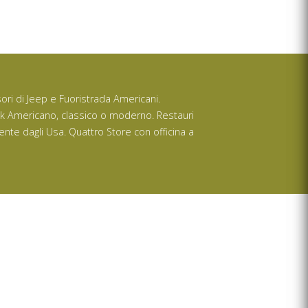
ssori di Jeep e Fuoristrada Americani.
ck Americano, classico o moderno. Restauri
ente dagli Usa. Quattro Store con officina a