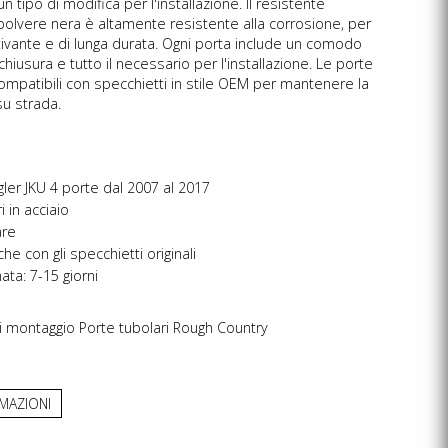
 tipo di modifica per l'installazione. Il resistente
polvere nera è altamente resistente alla corrosione, per
ivante e di lunga durata. Ogni porta include un comodo
iusura e tutto il necessario per l'installazione. Le porte
ompatibili con specchietti in stile OEM per mantenere la
su strada.
ler JKU 4 porte dal 2007 al 2017
i in acciaio
are
he con gli specchietti originali
ta: 7-15 giorni
ni montaggio Porte tubolari Rough Country
RMAZIONI