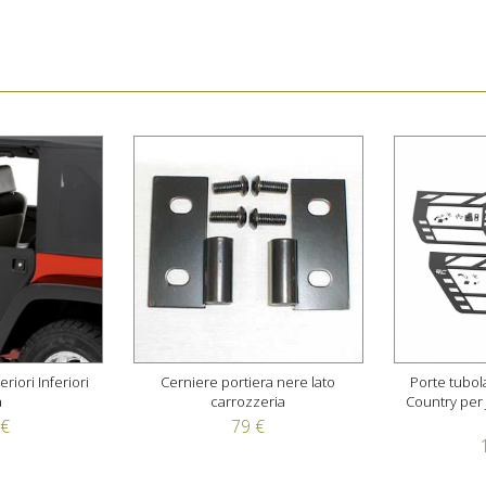
iori Inferiori
Cerniere portiera nere lato
Porte tubol
a
carrozzeria
Country per 
 €
79 €