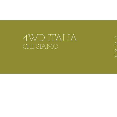
4WD ITALIA
4
R
CHI SIAMO
c
M