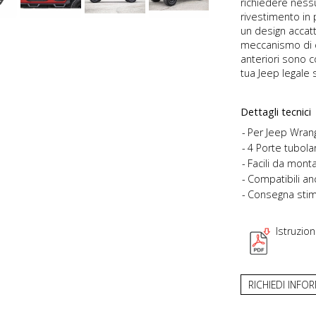
richiedere nessun
rivestimento in 
un design accatt
meccanismo di ch
anteriori sono c
tua Jeep legale 
Dettagli tecnici
Per Jeep Wrang
4 Porte tubolar
Facili da mont
Compatibili anc
Consegna stima
Istruzio
RICHIEDI INFO