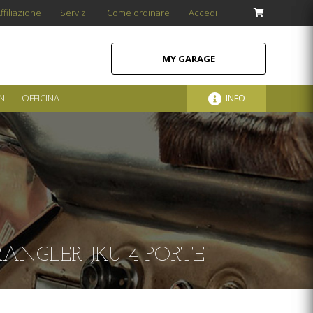
ffiliazione
Servizi
Come ordinare
Accedi
MY GARAGE
NI
OFFICINA
INFO
RANGLER JKU 4 PORTE