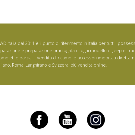
WD Italia dal 2011 è il punto di riferimento in Italia per tutti i posse
iparazione e preparazione omologata di ogni modello di Jeep e Tru
ompleti e parziali . Vendita di ricambi e accessori importati direttam
ilano, Roma, Langhirano e Svizzera, più vendita online.