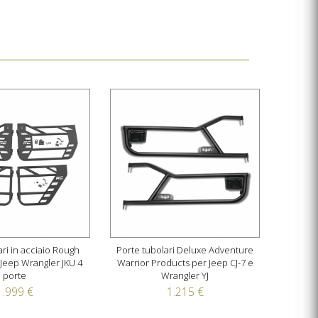
ari in acciaio Rough
Porte tubolari Deluxe Adventure
Jeep Wrangler JKU 4
Warrior Products per Jeep CJ-7 e
porte
Wrangler YJ
1.999 €
1.215 €