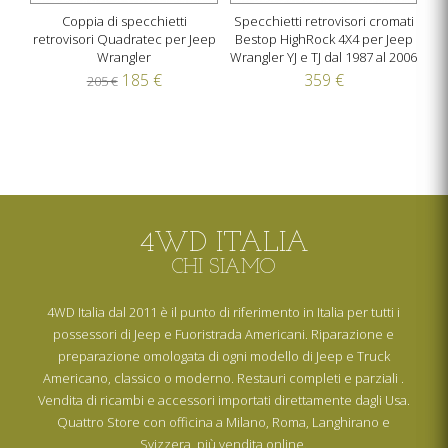
Coppia di specchietti
Specchietti retrovisori cromati
retrovisori Quadratec per Jeep
Bestop HighRock 4X4 per Jeep
Wrangler
Wrangler YJ e TJ dal 1987 al 2006
185 €
359 €
205 €
4WD ITALIA
CHI SIAMO
4WD Italia dal 2011 è il punto di riferimento in Italia per tutti i
possessori di Jeep e Fuoristrada Americani. Riparazione e
preparazione omologata di ogni modello di Jeep e Truck
Americano, classico o moderno. Restauri completi e parziali .
Vendita di ricambi e accessori importati direttamente dagli Usa.
Quattro Store con officina a Milano, Roma, Langhirano e
Svizzera, più vendita online.