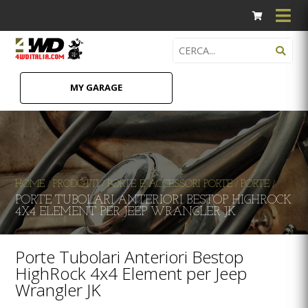
MY GARAGE
HOME
PRODOTTI
PORTE E ACCESSORI PORTE
PORTE
/
/
/
/
PORTE TUBOLARI ANTERIORI BESTOP HIGHROCK
4X4 ELEMENT PER JEEP WRANGLER JK
Porte Tubolari Anteriori Bestop
HighRock 4x4 Element per Jeep
Wrangler JK