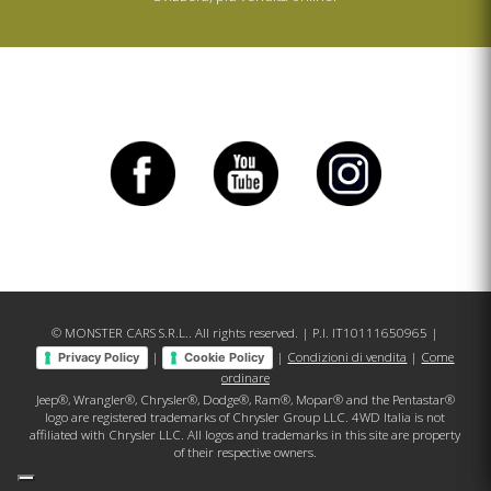
© MONSTER CARS S.R.L.. All rights reserved. | P.I. IT10111650965 |
|
|
Condizioni di vendita
|
Come
Privacy Policy
Cookie Policy
ordinare
Jeep®, Wrangler®, Chrysler®, Dodge®, Ram®, Mopar® and the Pentastar®
logo are registered trademarks of Chrysler Group LLC. 4WD Italia is not
affiliated with Chrysler LLC. All logos and trademarks in this site are property
of their respective owners.