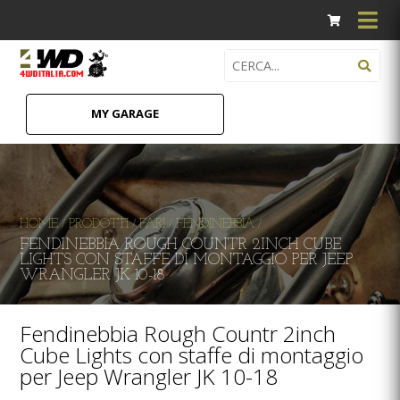
MY GARAGE
HOME
PRODOTTI
FARI
FENDINEBBIA
/
/
/
/
FENDINEBBIA ROUGH COUNTR 2INCH CUBE
LIGHTS CON STAFFE DI MONTAGGIO PER JEEP
WRANGLER JK 10-18
Fendinebbia Rough Countr 2inch
Cube Lights con staffe di montaggio
per Jeep Wrangler JK 10-18