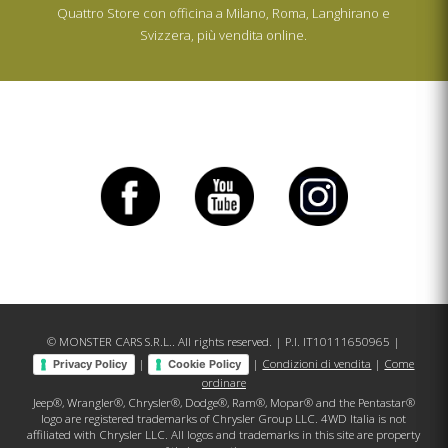
Quattro Store con officina a Milano, Roma, Langhirano e
Svizzera, più vendita online.
© MONSTER CARS S.R.L.. All rights reserved. | P.I. IT10111650965 |
|
|
Condizioni di vendita
|
Come
Privacy Policy
Cookie Policy
ordinare
Jeep®, Wrangler®, Chrysler®, Dodge®, Ram®, Mopar® and the Pentastar®
logo are registered trademarks of Chrysler Group LLC. 4WD Italia is not
affiliated with Chrysler LLC. All logos and trademarks in this site are property