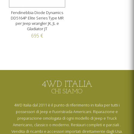
Fendinebbia Diode Dynamics
DD5164P Elite Series Type MR
per Jeep wrangler JK, JL e
Gladiator JT
695 €
4WD ITALIA
CHI SIAMO
4WD Italia dal 2011 è il punto di riferimento in Italia per tutti i
possessori di Jeep e Fuoristrada Americani. Riparazione e
preparazione omologata di ogni modello di Jeep e Truck
Americano, classico o moderno. Restauri completi e parziali .
Vendita di ricambi e accessori importati direttamente dagli Usa.