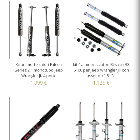
Kit ammortizzatori Falcon
kit 4 ammortizzatori Bilstein B8
Series 2.1 monotubo Jeep
5100 per Jeep Wrangler JK con
Wrangler JK 4 porte
assetto +1,5"-3"
1.999 €
1.125 €