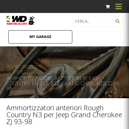
MY GARAGE
HOME
PRODOTTI
ASSETTI E SOSPENSIONI
/
/
/
AMMORTIZZATORI
/
AMMORTIZZATORI ANTERIORI ROUGH
COUNTRY N3 PER JEEP GRAND CHEROKEE ZJ 93-
98
Ammortizzatori anteriori Rough
Country N3 per Jeep Grand Cherokee
ZJ 93-98