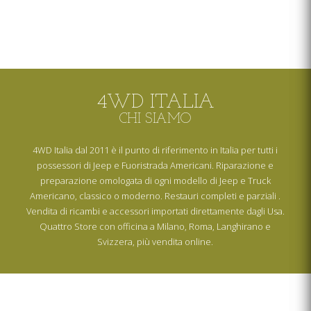
4WD ITALIA
CHI SIAMO
4WD Italia dal 2011 è il punto di riferimento in Italia per tutti i
possessori di Jeep e Fuoristrada Americani. Riparazione e
preparazione omologata di ogni modello di Jeep e Truck
Americano, classico o moderno. Restauri completi e parziali .
Vendita di ricambi e accessori importati direttamente dagli Usa.
Quattro Store con officina a Milano, Roma, Langhirano e
Svizzera, più vendita online.